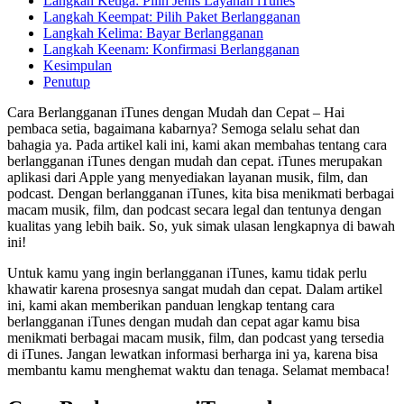
Langkah Ketiga: Pilih Jenis Layanan iTunes
Langkah Keempat: Pilih Paket Berlangganan
Langkah Kelima: Bayar Berlangganan
Langkah Keenam: Konfirmasi Berlangganan
Kesimpulan
Penutup
Cara Berlangganan iTunes dengan Mudah dan Cepat – Hai
pembaca setia, bagaimana kabarnya? Semoga selalu sehat dan
bahagia ya. Pada artikel kali ini, kami akan membahas tentang cara
berlangganan iTunes dengan mudah dan cepat. iTunes merupakan
aplikasi dari Apple yang menyediakan layanan musik, film, dan
podcast. Dengan berlangganan iTunes, kita bisa menikmati berbagai
macam musik, film, dan podcast secara legal dan tentunya dengan
kualitas yang lebih baik. So, yuk simak ulasan lengkapnya di bawah
ini!
Untuk kamu yang ingin berlangganan iTunes, kamu tidak perlu
khawatir karena prosesnya sangat mudah dan cepat. Dalam artikel
ini, kami akan memberikan panduan lengkap tentang cara
berlangganan iTunes dengan mudah dan cepat agar kamu bisa
menikmati berbagai macam musik, film, dan podcast yang tersedia
di iTunes. Jangan lewatkan informasi berharga ini ya, karena bisa
membantu kamu menghemat waktu dan tenaga. Selamat membaca!