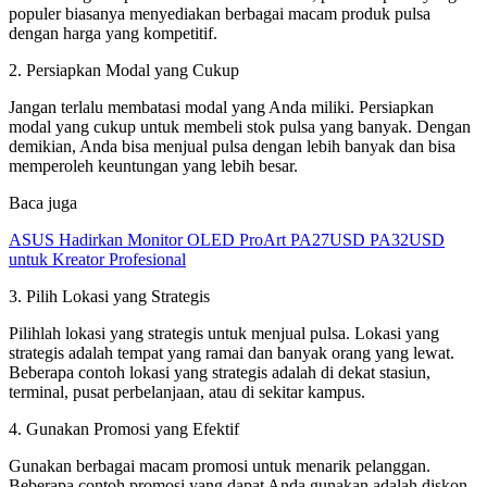
populer biasanya menyediakan berbagai macam produk pulsa
dengan harga yang kompetitif.
2. Persiapkan Modal yang Cukup
Jangan terlalu membatasi modal yang Anda miliki. Persiapkan
modal yang cukup untuk membeli stok pulsa yang banyak. Dengan
demikian, Anda bisa menjual pulsa dengan lebih banyak dan bisa
memperoleh keuntungan yang lebih besar.
Baca juga
ASUS Hadirkan Monitor OLED ProArt PA27USD PA32USD
untuk Kreator Profesional
3. Pilih Lokasi yang Strategis
Pilihlah lokasi yang strategis untuk menjual pulsa. Lokasi yang
strategis adalah tempat yang ramai dan banyak orang yang lewat.
Beberapa contoh lokasi yang strategis adalah di dekat stasiun,
terminal, pusat perbelanjaan, atau di sekitar kampus.
4. Gunakan Promosi yang Efektif
Gunakan berbagai macam promosi untuk menarik pelanggan.
Beberapa contoh promosi yang dapat Anda gunakan adalah diskon