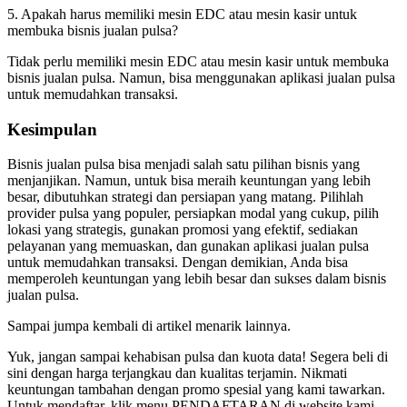
5. Apakah harus memiliki mesin EDC atau mesin kasir untuk
membuka bisnis jualan pulsa?
Tidak perlu memiliki mesin EDC atau mesin kasir untuk membuka
bisnis jualan pulsa. Namun, bisa menggunakan aplikasi jualan pulsa
untuk memudahkan transaksi.
Kesimpulan
Bisnis jualan pulsa bisa menjadi salah satu pilihan bisnis yang
menjanjikan. Namun, untuk bisa meraih keuntungan yang lebih
besar, dibutuhkan strategi dan persiapan yang matang. Pilihlah
provider pulsa yang populer, persiapkan modal yang cukup, pilih
lokasi yang strategis, gunakan promosi yang efektif, sediakan
pelayanan yang memuaskan, dan gunakan aplikasi jualan pulsa
untuk memudahkan transaksi. Dengan demikian, Anda bisa
memperoleh keuntungan yang lebih besar dan sukses dalam bisnis
jualan pulsa.
Sampai jumpa kembali di artikel menarik lainnya.
Yuk, jangan sampai kehabisan pulsa dan kuota data! Segera beli di
sini dengan harga terjangkau dan kualitas terjamin. Nikmati
keuntungan tambahan dengan promo spesial yang kami tawarkan.
Untuk mendaftar, klik menu PENDAFTARAN di website kami