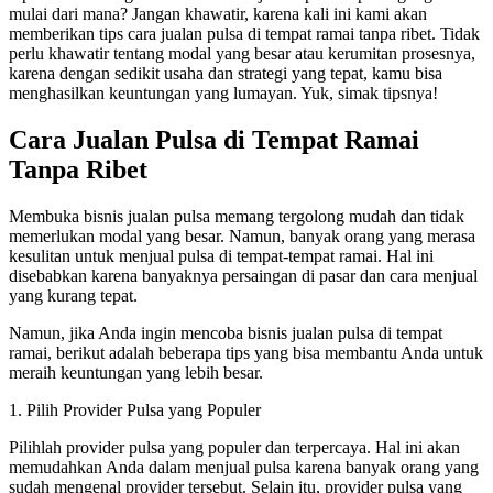
mulai dari mana? Jangan khawatir, karena kali ini kami akan
memberikan tips cara jualan pulsa di tempat ramai tanpa ribet. Tidak
perlu khawatir tentang modal yang besar atau kerumitan prosesnya,
karena dengan sedikit usaha dan strategi yang tepat, kamu bisa
menghasilkan keuntungan yang lumayan. Yuk, simak tipsnya!
Cara Jualan Pulsa di Tempat Ramai
Tanpa Ribet
Membuka bisnis jualan pulsa memang tergolong mudah dan tidak
memerlukan modal yang besar. Namun, banyak orang yang merasa
kesulitan untuk menjual pulsa di tempat-tempat ramai. Hal ini
disebabkan karena banyaknya persaingan di pasar dan cara menjual
yang kurang tepat.
Namun, jika Anda ingin mencoba bisnis jualan pulsa di tempat
ramai, berikut adalah beberapa tips yang bisa membantu Anda untuk
meraih keuntungan yang lebih besar.
1. Pilih Provider Pulsa yang Populer
Pilihlah provider pulsa yang populer dan terpercaya. Hal ini akan
memudahkan Anda dalam menjual pulsa karena banyak orang yang
sudah mengenal provider tersebut. Selain itu, provider pulsa yang