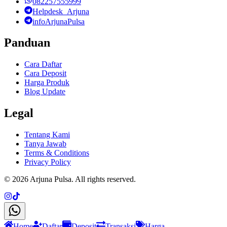
082257555999
Helpdesk_Arjuna
infoArjunaPulsa
Panduan
Cara Daftar
Cara Deposit
Harga Produk
Blog Update
Legal
Tentang Kami
Tanya Jawab
Terms & Conditions
Privacy Policy
©
2026
Arjuna Pulsa
. All rights reserved.
Home
Daftar
Deposit
Transaksi
Harga