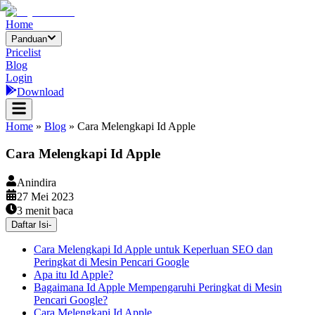
Home
Panduan
Pricelist
Blog
Login
Download
Home
»
Blog
»
Cara Melengkapi Id Apple
Cara Melengkapi Id Apple
Anindira
27 Mei 2023
3
menit baca
Daftar Isi
-
Cara Melengkapi Id Apple untuk Keperluan SEO dan
Peringkat di Mesin Pencari Google
Apa itu Id Apple?
Bagaimana Id Apple Mempengaruhi Peringkat di Mesin
Pencari Google?
Cara Melengkapi Id Apple