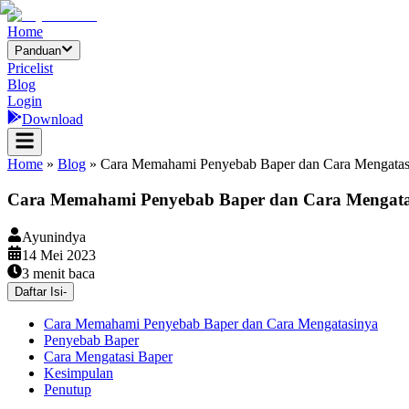
Home
Panduan
Pricelist
Blog
Login
Download
Home
»
Blog
»
Cara Memahami Penyebab Baper dan Cara Mengatas
Cara Memahami Penyebab Baper dan Cara Mengata
Ayunindya
14 Mei 2023
3
menit baca
Daftar Isi
-
Cara Memahami Penyebab Baper dan Cara Mengatasinya
Penyebab Baper
Cara Mengatasi Baper
Kesimpulan
Penutup