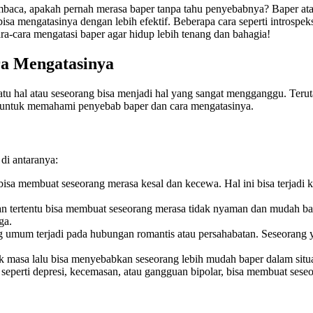
ca, apakah pernah merasa baper tanpa tahu penyebabnya? Baper atau
engatasinya dengan lebih efektif. Beberapa cara seperti introspeksi, 
ra-cara mengatasi baper agar hidup lebih tenang dan bahagia!
a Mengatasinya
atu hal atau seseorang bisa menjadi hal yang sangat mengganggu. Terut
ng untuk memahami penyebab baper dan cara mengatasinya.
di antaranya:
 bisa membuat seseorang merasa kesal dan kecewa. Hal ini bisa terjadi
aan tertentu bisa membuat seseorang merasa tidak nyaman dan mudah ba
ga.
mum terjadi pada hubungan romantis atau persahabatan. Seseorang ya
masa lalu bisa menyebabkan seseorang lebih mudah baper dalam situa
eperti depresi, kecemasan, atau gangguan bipolar, bisa membuat seseo