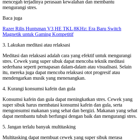
mencegah terjadinya perasaan kewalahan dan membantu
mengurangi stres.
Baca juga
Razer Rilis Huntsman V3 HE TKL 8KHz: Era Baru Switch
Magnetik untuk Gaming Kompetitif
3. Lakukan meditasi atau relaksasi
Meditasi dan relaksasi adalah cara yang efektif untuk mengurangi
stres. Cewek yang super sibuk dapat mencoba teknik meditasi
sederhana seperti pernapasan dalam-dalam atau visualisasi. Selain
itu, mereka juga dapat mencoba relaksasi otot progresif atau
mendengarkan musik yang menenangkan.
4. Kurangi konsumsi kafein dan gula
Konsumsi kafein dan gula dapat meningkatkan stres. Cewek yang
super sibuk harus membatasi konsumsi kafein dan gula, serta
mengonsumsi makanan yang sehat dan bergizi. Makanan yang sehat
dapat membantu tubuh berfungsi dengan baik dan mengurangi stres.
5. Jangan terlalu banyak multitasking
Multitasking dapat membuat cewek yang super sibuk merasa