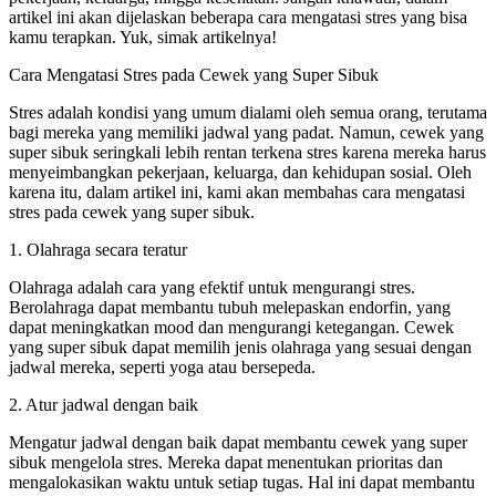
artikel ini akan dijelaskan beberapa cara mengatasi stres yang bisa
kamu terapkan. Yuk, simak artikelnya!
Cara Mengatasi Stres pada Cewek yang Super Sibuk
Stres adalah kondisi yang umum dialami oleh semua orang, terutama
bagi mereka yang memiliki jadwal yang padat. Namun, cewek yang
super sibuk seringkali lebih rentan terkena stres karena mereka harus
menyeimbangkan pekerjaan, keluarga, dan kehidupan sosial. Oleh
karena itu, dalam artikel ini, kami akan membahas cara mengatasi
stres pada cewek yang super sibuk.
1. Olahraga secara teratur
Olahraga adalah cara yang efektif untuk mengurangi stres.
Berolahraga dapat membantu tubuh melepaskan endorfin, yang
dapat meningkatkan mood dan mengurangi ketegangan. Cewek
yang super sibuk dapat memilih jenis olahraga yang sesuai dengan
jadwal mereka, seperti yoga atau bersepeda.
2. Atur jadwal dengan baik
Mengatur jadwal dengan baik dapat membantu cewek yang super
sibuk mengelola stres. Mereka dapat menentukan prioritas dan
mengalokasikan waktu untuk setiap tugas. Hal ini dapat membantu