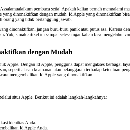
ssalamualaikum pembaca setia! Apakah kalian pernah mengalami masa
 yang dinonaktifkan dengan mudah. Id Apple yang dinonaktifkan bisa te
h orang yang tidak bertanggung jawab.
ng dinonaktifkan, jangan buru-buru panik atau putus asa. Karena den
 Yuk, simak artikel ini sampai selesai agar kalian bisa mengetahui c
naktifkan dengan Mudah
uk Apple. Dengan Id Apple, pengguna dapat mengakses berbagai layana
asan, seperti alasan keamanan atau pelanggaran terhadap ketentuan pen
-cara mengembalikan Id Apple yang dinonaktifkan.
lalui situs Apple. Berikut ini adalah langkah-langkahnya:
.
asi identitas Anda.
embalikan Id Apple Anda.