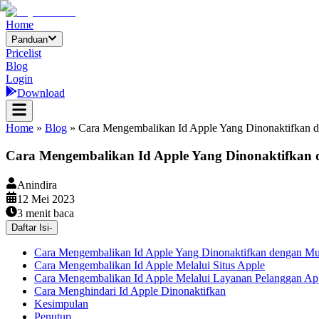
Home
Panduan
Pricelist
Blog
Login
Download
Home
»
Blog
»
Cara Mengembalikan Id Apple Yang Dinonaktifkan
Cara Mengembalikan Id Apple Yang Dinonaktifkan
Anindira
12 Mei 2023
3
menit baca
Daftar Isi
-
Cara Mengembalikan Id Apple Yang Dinonaktifkan dengan M
Cara Mengembalikan Id Apple Melalui Situs Apple
Cara Mengembalikan Id Apple Melalui Layanan Pelanggan Ap
Cara Menghindari Id Apple Dinonaktifkan
Kesimpulan
Penutup