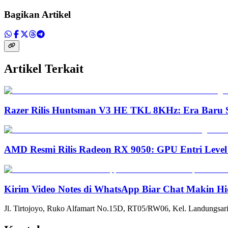
Bagikan Artikel
Artikel Terkait
Razer Rilis Huntsman V3 HE TKL 8KHz: Era Baru S
AMD Resmi Rilis Radeon RX 9050: GPU Entri Level
Kirim Video Notes di WhatsApp Biar Chat Makin Hi
Jl. Tirtojoyo, Ruko Alfamart No.15D, RT05/RW06, Kel. Landungsari