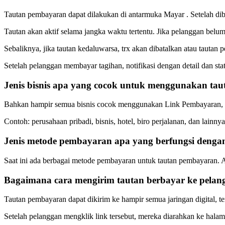
Tautan pembayaran dapat dilakukan di antarmuka Mayar . Setelah di
Tautan akan aktif selama jangka waktu tertentu. Jika pelanggan bel
Sebaliknya, jika tautan kedaluwarsa, trx akan dibatalkan atau tautan
Setelah pelanggan membayar tagihan, notifikasi dengan detail dan statu
Jenis bisnis apa yang cocok untuk menggunakan tau
Bahkan hampir semua bisnis cocok menggunakan Link Pembayaran, teru
Contoh: perusahaan pribadi, bisnis, hotel, biro perjalanan, dan lainnya
Jenis metode pembayaran apa yang berfungsi deng
Saat ini ada berbagai metode pembayaran untuk tautan pembayaran. Ant
Bagaimana cara mengirim tautan berbayar ke pelan
Tautan pembayaran dapat dikirim ke hampir semua jaringan digital, t
Setelah pelanggan mengklik link tersebut, mereka diarahkan ke hala