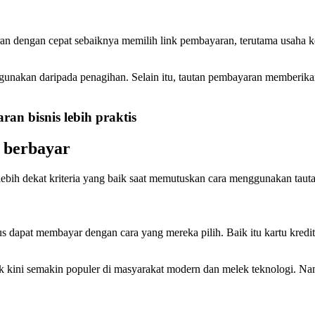
n dengan cepat sebaiknya memilih link pembayaran, terutama usaha ke
igunakan daripada penagihan. Selain itu, tautan pembayaran memberikan
an bisnis lebih praktis
 berbayar
ebih dekat kriteria yang baik saat memutuskan cara menggunakan taut
s dapat membayar dengan cara yang mereka pilih. Baik itu kartu kredi
k kini semakin populer di masyarakat modern dan melek teknologi. Na