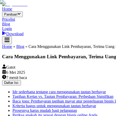
Home
Panduan
Pricelist
Blog
Login
Download
Home
»
Blog
»
Cara Menggunakan Link Pembayaran, Terima Uang P
Cara Menggunakan Link Pembayaran, Terima Uang 
Gatot
6 Mei 2025
7
menit baca
Daftar Isi
-
Ide sederhana tentang cara menggunakan tautan berbayar
Tagihan Kertas vs. Tautan Pembayaran: Perbedaan Signifikan
Baca juga: Pembayaran tagihan mayar atur pengeluaran bisnis l
Kriteria bagus untuk menggunakan tautan berbayar
Prosesnya harus mudah bagi pelanggan
Periksa apakah itu sesuai dengan bisnis online Anda