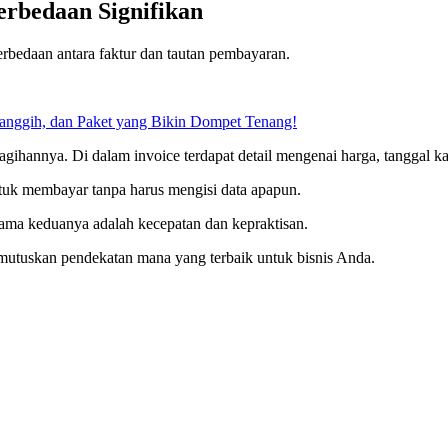
erbedaan Signifikan
rbedaan antara faktur dan tautan pembayaran.
Canggih, dan Paket yang Bikin Dompet Tenang!
hannya. Di dalam invoice terdapat detail mengenai harga, tanggal kad
tuk membayar tanpa harus mengisi data apapun.
ma keduanya adalah kecepatan dan kepraktisan.
utuskan pendekatan mana yang terbaik untuk bisnis Anda.