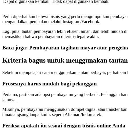
Dapat digunakan kembali.
Tidak dapat digunakan kembali.
Perlu diperhatikan bahwa bisnis yang perlu mengumpulkan pembayara
mengandalkan penjualan melalui Instagram/Facebook.
Lagi pula, tautan pembayaran lebih efisien, aman, dan lebih mudah d
memastikan bahwa pembayaran diterima tepat waktu.
Baca juga: Pembayaran tagihan mayar atur pengeluar
Kriteria bagus untuk menggunakan tautan
Sebelum mempelajari cara menggunakan tautan berbayar, perhatikan l
Prosesnya harus mudah bagi pelanggan
Pertama, pastikan ada opsi pembayaran yang berbeda. Pelanggan haru
lainnya.
Misalnya, pembayaran menggunakan dompet digital atau transfer ban
tunai/langsung tanpa kartu, seperti Alfamart/Indomaret.
Periksa apakah itu sesuai dengan bisnis online Anda