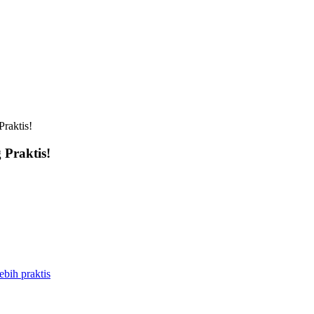
raktis!
Praktis!
ebih praktis