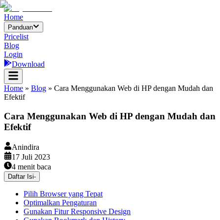
Home
Panduan
Pricelist
Blog
Login
Download
Home
»
Blog
»
Cara Menggunakan Web di HP dengan Mudah dan
Efektif
Cara Menggunakan Web di HP dengan Mudah dan
Efektif
Anindira
17 Juli 2023
4
menit baca
Daftar Isi
-
Pilih Browser yang Tepat
Optimalkan Pengaturan
Gunakan Fitur Responsive Design