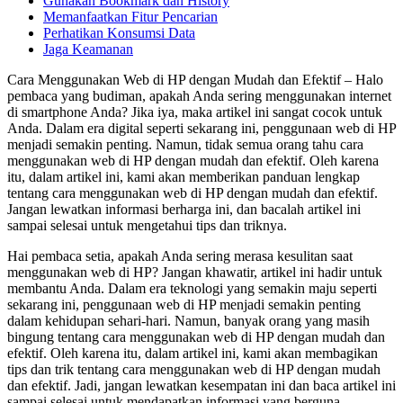
Gunakan Bookmark dan History
Memanfaatkan Fitur Pencarian
Perhatikan Konsumsi Data
Jaga Keamanan
Cara Menggunakan Web di HP dengan Mudah dan Efektif – Halo
pembaca yang budiman, apakah Anda sering menggunakan internet
di smartphone Anda? Jika iya, maka artikel ini sangat cocok untuk
Anda. Dalam era digital seperti sekarang ini, penggunaan web di HP
menjadi semakin penting. Namun, tidak semua orang tahu cara
menggunakan web di HP dengan mudah dan efektif. Oleh karena
itu, dalam artikel ini, kami akan memberikan panduan lengkap
tentang cara menggunakan web di HP dengan mudah dan efektif.
Jangan lewatkan informasi berharga ini, dan bacalah artikel ini
sampai selesai untuk mengetahui tips dan triknya.
Hai pembaca setia, apakah Anda sering merasa kesulitan saat
menggunakan web di HP? Jangan khawatir, artikel ini hadir untuk
membantu Anda. Dalam era teknologi yang semakin maju seperti
sekarang ini, penggunaan web di HP menjadi semakin penting
dalam kehidupan sehari-hari. Namun, banyak orang yang masih
bingung tentang cara menggunakan web di HP dengan mudah dan
efektif. Oleh karena itu, dalam artikel ini, kami akan membagikan
tips dan trik tentang cara menggunakan web di HP dengan mudah
dan efektif. Jadi, jangan lewatkan kesempatan ini dan baca artikel ini
sampai selesai untuk mendapatkan informasi yang berguna.