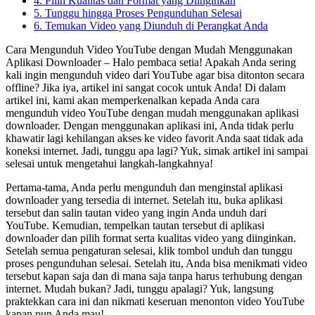
4. Pilih Kualitas dan Format yang Diinginkan
5. Tunggu hingga Proses Pengunduhan Selesai
6. Temukan Video yang Diunduh di Perangkat Anda
Cara Mengunduh Video YouTube dengan Mudah Menggunakan
Aplikasi Downloader – Halo pembaca setia! Apakah Anda sering
kali ingin mengunduh video dari YouTube agar bisa ditonton secara
offline? Jika iya, artikel ini sangat cocok untuk Anda! Di dalam
artikel ini, kami akan memperkenalkan kepada Anda cara
mengunduh video YouTube dengan mudah menggunakan aplikasi
downloader. Dengan menggunakan aplikasi ini, Anda tidak perlu
khawatir lagi kehilangan akses ke video favorit Anda saat tidak ada
koneksi internet. Jadi, tunggu apa lagi? Yuk, simak artikel ini sampai
selesai untuk mengetahui langkah-langkahnya!
Pertama-tama, Anda perlu mengunduh dan menginstal aplikasi
downloader yang tersedia di internet. Setelah itu, buka aplikasi
tersebut dan salin tautan video yang ingin Anda unduh dari
YouTube. Kemudian, tempelkan tautan tersebut di aplikasi
downloader dan pilih format serta kualitas video yang diinginkan.
Setelah semua pengaturan selesai, klik tombol unduh dan tunggu
proses pengunduhan selesai. Setelah itu, Anda bisa menikmati video
tersebut kapan saja dan di mana saja tanpa harus terhubung dengan
internet. Mudah bukan? Jadi, tunggu apalagi? Yuk, langsung
praktekkan cara ini dan nikmati keseruan menonton video YouTube
kapan pun Anda mau!