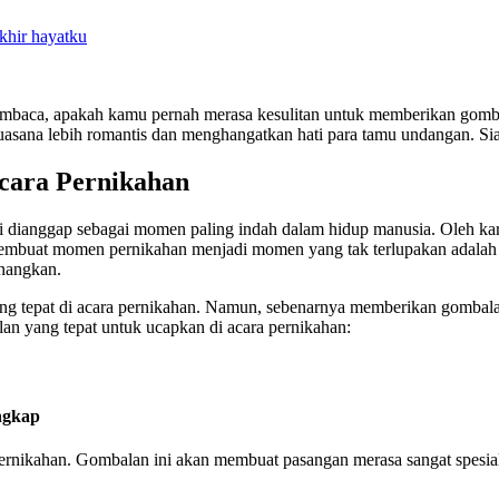
khir hayatku
aca, apakah kamu pernah merasa kesulitan untuk memberikan gombalan
na lebih romantis dan menghangatkan hati para tamu undangan. Siapkan
cara Pernikahan
i dianggap sebagai momen paling indah dalam hidup manusia. Oleh ka
 membuat momen pernikahan menjadi momen yang tak terlupakan adala
nangkan.
 tepat di acara pernikahan. Namun, sebenarnya memberikan gombalan d
lan yang tepat untuk ucapkan di acara pernikahan:
ngkap
pernikahan. Gombalan ini akan membuat pasangan merasa sangat spesi