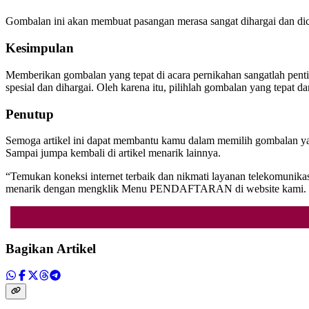
Gombalan ini akan membuat pasangan merasa sangat dihargai dan di
Kesimpulan
Memberikan gombalan yang tepat di acara pernikahan sangatlah pe
spesial dan dihargai. Oleh karena itu, pilihlah gombalan yang tepat d
Penutup
Semoga artikel ini dapat membantu kamu dalam memilih gombalan y
Sampai jumpa kembali di artikel menarik lainnya.
“Temukan koneksi internet terbaik dan nikmati layanan telekomunikas
menarik dengan mengklik Menu PENDAFTARAN di website kami. Jang
Bagikan Artikel