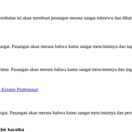
 Gombalan ini akan membuat pasangan merasa sangat istimewa dan dih
argai. Pasangan akan merasa bahwa kamu sangat mencintainya dan in
cintai. Pasangan akan merasa bahwa kamu sangat mencintainya dan i
eator Profesional
rgai. Pasangan akan merasa bahwa kamu sangat mencintainya dan perca
khir hayatku