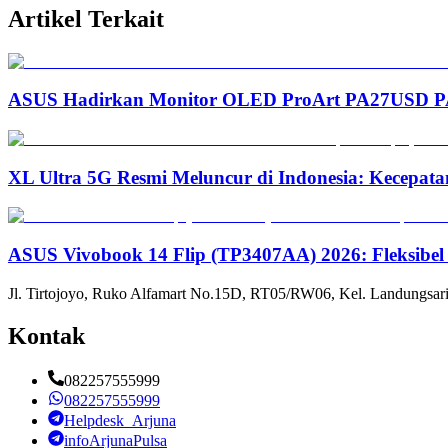
Artikel Terkait
ASUS Hadirkan Monitor OLED ProArt PA27USD PA3
XL Ultra 5G Resmi Meluncur di Indonesia: Kecepata
ASUS Vivobook 14 Flip (TP3407AA) 2026: Fleksibel
Jl. Tirtojoyo, Ruko Alfamart No.15D, RT05/RW06, Kel. Landungsari
Kontak
082257555999
082257555999
Helpdesk_Arjuna
infoArjunaPulsa