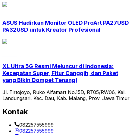
ASUS Hadirkan Monitor OLED ProArt PA27USD
PA32USD untuk Kreator Profesional
XL Ultra 5G Resmi Meluncur di Indonesia:
Kecepatan Super, Fitur Canggih, dan Paket
yang Bikin Dompet Tenang!
Jl. Tirtojoyo, Ruko Alfamart No.15D, RT05/RW06, Kel.
Landungsari, Kec. Dau, Kab. Malang, Prov. Jawa Timur
Kontak
082257555999
082257555999