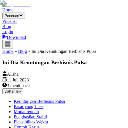
Home
Panduan
Pricelist
Blog
Login
Download
Home
»
Blog
»
Ini Dia Keuntungan Berbisnis Pulsa
Ini Dia Keuntungan Berbisnis Pulsa
Alisha
11 Juli 2023
3
menit baca
Daftar Isi
-
Keuntungan Berbisnis Pulsa
Pasar yang Luas
Modal rendah
Penghasilan Stabil
Fleksibilitas Waktu
Contoh Kasus