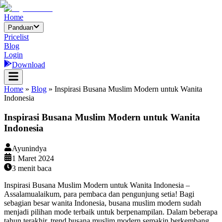
Home
Panduan
Pricelist
Blog
Login
Download
Home
»
Blog
»
Inspirasi Busana Muslim Modern untuk Wanita
Indonesia
Inspirasi Busana Muslim Modern untuk Wanita
Indonesia
Ayunindya
1 Maret 2024
3
menit baca
Inspirasi Busana Muslim Modern untuk Wanita Indonesia –
Assalamualaikum, para pembaca dan pengunjung setia! Bagi
sebagian besar wanita Indonesia, busana muslim modern sudah
menjadi pilihan mode terbaik untuk berpenampilan. Dalam beberapa
tahun terakhir, trend busana muslim modern semakin berkembang