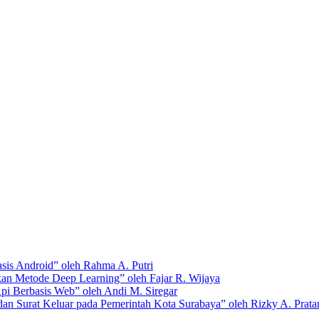
is Android” oleh Rahma A. Putri
an Metode Deep Learning” oleh Fajar R. Wijaya
pi Berbasis Web” oleh Andi M. Siregar
an Surat Keluar pada Pemerintah Kota Surabaya” oleh Rizky A. Prat