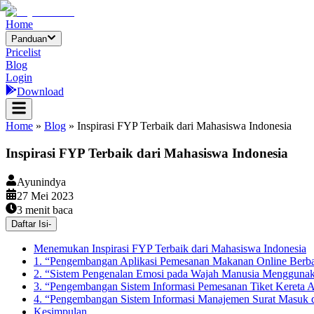
Home
Panduan
Pricelist
Blog
Login
Download
Home
»
Blog
»
Inspirasi FYP Terbaik dari Mahasiswa Indonesia
Inspirasi FYP Terbaik dari Mahasiswa Indonesia
Ayunindya
27 Mei 2023
3
menit baca
Daftar Isi
-
Menemukan Inspirasi FYP Terbaik dari Mahasiswa Indonesia
1. “Pengembangan Aplikasi Pemesanan Makanan Online Berbas
2. “Sistem Pengenalan Emosi pada Wajah Manusia Menggunak
3. “Pengembangan Sistem Informasi Pemesanan Tiket Kereta A
4. “Pengembangan Sistem Informasi Manajemen Surat Masuk d
Kesimpulan