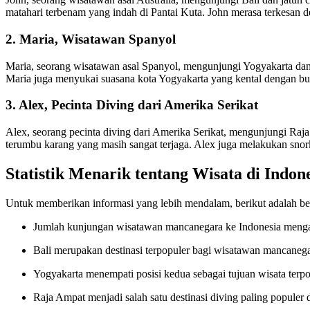
matahari terbenam yang indah di Pantai Kuta. John merasa terkesan
2. Maria, Wisatawan Spanyol
Maria, seorang wisatawan asal Spanyol, mengunjungi Yogyakarta dan
Maria juga menyukai suasana kota Yogyakarta yang kental dengan bu
3. Alex, Pecinta Diving dari Amerika Serikat
Alex, seorang pecinta diving dari Amerika Serikat, mengunjungi Raj
terumbu karang yang masih sangat terjaga. Alex juga melakukan snor
Statistik Menarik tentang Wisata di Indon
Untuk memberikan informasi yang lebih mendalam, berikut adalah bebe
Jumlah kunjungan wisatawan mancanegara ke Indonesia mengal
Bali merupakan destinasi terpopuler bagi wisatawan mancanegar
Yogyakarta menempati posisi kedua sebagai tujuan wisata terpop
Raja Ampat menjadi salah satu destinasi diving paling populer