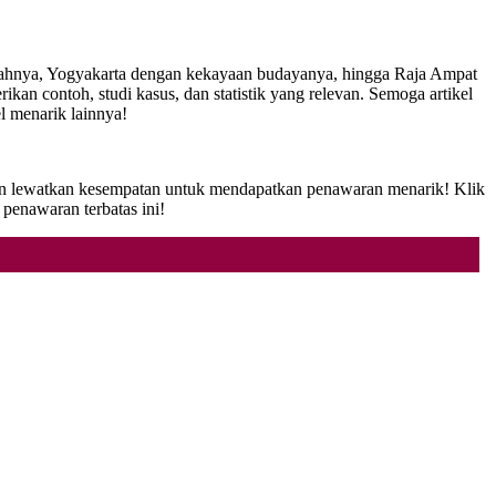
dahnya, Yogyakarta dengan kekayaan budayanya, hingga Raja Ampat
kan contoh, studi kasus, dan statistik yang relevan. Semoga artikel
l menarik lainnya!
ngan lewatkan kesempatan untuk mendapatkan penawaran menarik! Klik
enawaran terbatas ini!