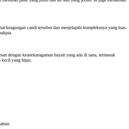
at keagungan candi tersebut dan menjelajahi kompleksnya yang luas.
bakpia.
kesan dengan keanekaragaman hayati yang ada di sana, termasuk
kecil yang hijau.
tahun.