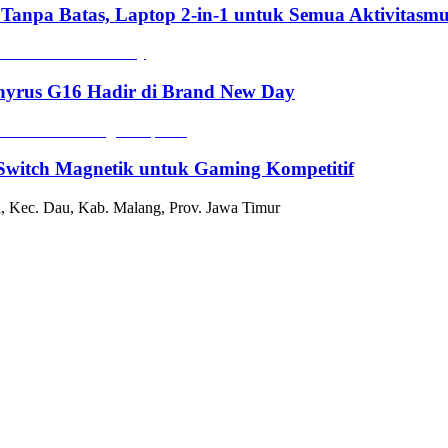
 Tanpa Batas, Laptop 2-in-1 untuk Semua Aktivitasm
hyrus G16 Hadir di Brand New Day
witch Magnetik untuk Gaming Kompetitif
, Kec. Dau, Kab. Malang, Prov. Jawa Timur