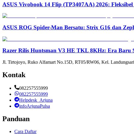
ASUS Vivobook 14 Flip (TP3407AA) 2026: Fleksibel
ASUS ROG Spider-Man Bersatu: Strix G16 dan Zep
Razer Rilis Huntsman V3 HE TKL 8KHz: Era Baru S
Jl. Tirtojoyo, Ruko Alfamart No.15D, RT05/RW06, Kel. Landungsari
Kontak
082257555999
082257555999
Helpdesk_Arjuna
infoArjunaPulsa
Panduan
Cara Daftar