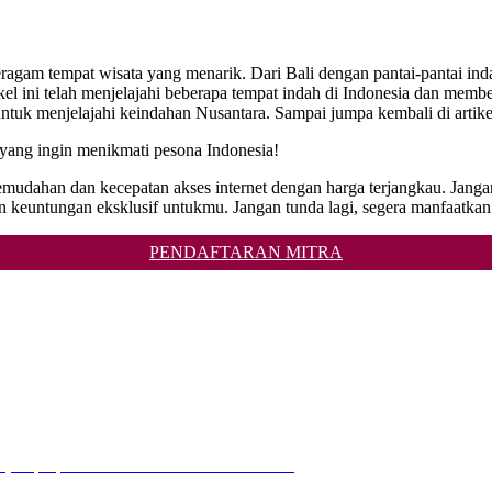
gam tempat wisata yang menarik. Dari Bali dengan pantai-pantai in
l ini telah menjelajahi beberapa tempat indah di Indonesia dan memberi
tuk menjelajahi keindahan Nusantara. Sampai jumpa kembali di artike
yang ingin menikmati pesona Indonesia!
 kemudahan dan kecepatan akses internet dengan harga terjangkau. Ja
ntungan eksklusif untukmu. Jangan tunda lagi, segera manfaatkan p
PENDAFTARAN MITRA