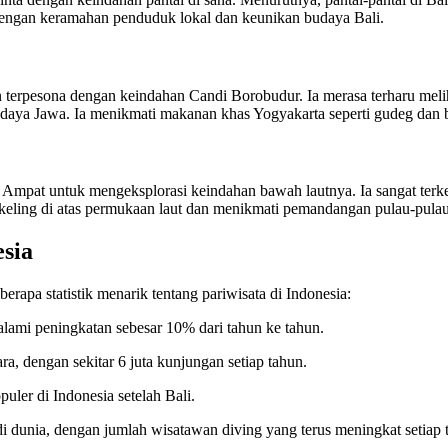
 dengan keramahan penduduk lokal dan keunikan budaya Bali.
 terpesona dengan keindahan Candi Borobudur. Ia merasa terharu melih
daya Jawa. Ia menikmati makanan khas Yogyakarta seperti gudeg dan 
a Ampat untuk mengeksplorasi keindahan bawah lautnya. Ia sangat ter
keling di atas permukaan laut dan menikmati pemandangan pulau-pulau 
esia
rapa statistik menarik tentang pariwisata di Indonesia:
ami peningkatan sebesar 10% dari tahun ke tahun.
a, dengan sekitar 6 juta kunjungan setiap tahun.
uler di Indonesia setelah Bali.
 di dunia, dengan jumlah wisatawan diving yang terus meningkat setiap 