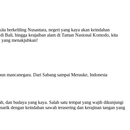
ta berkeliling Nusantara, negeri yang kaya akan keindahan
 di Bali, hingga keajaiban alam di Taman Nasional Komodo, kita
ia yang menakjubkan!
upun mancanegara. Dari Sabang sampai Merauke, Indonesia
gah, dan budaya yang kaya. Salah satu tempat yang wajib dikunjungi
enarik dengan keindahan sawah terasering dan kerajinan tangan yang