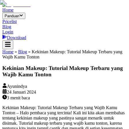
Home
Panduan
Pricelist
Blog
Login
Download
Home
»
Blog
»
Kekinian Makeup: Tutorial Makeup Terbaru yang
Wajib Kamu Tonton
Kekinian Makeup: Tutorial Makeup Terbaru yang
Wajib Kamu Tonton
Ayunindya
24 Januari 2024
3
menit baca
Kekinian Makeup: Tutorial Makeup Terbaru yang Wajib Kamu
Tonton – Halo pembaca yang tercinta! Kali ini kita akan membahas
tentang kekinian makeup yang pastinya sangat menarik untuk
disimak. Tutorial makeup terbaru yang wajib kamu tonton, karena
tentunya kita ingin tampil cantik dan menarik di setiap kesempatan,