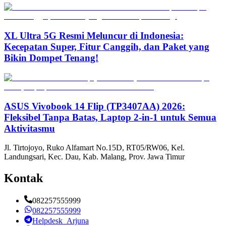
XL Ultra 5G Resmi Meluncur di Indonesia:
Kecepatan Super, Fitur Canggih, dan Paket yang
Bikin Dompet Tenang!
ASUS Vivobook 14 Flip (TP3407AA) 2026:
Fleksibel Tanpa Batas, Laptop 2-in-1 untuk Semua
Aktivitasmu
Jl. Tirtojoyo, Ruko Alfamart No.15D, RT05/RW06, Kel.
Landungsari, Kec. Dau, Kab. Malang, Prov. Jawa Timur
Kontak
082257555999
082257555999
Helpdesk_Arjuna