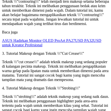
Teknik \\\”contouring\\\” telah menjadi tren makeup selama beberapa
tahun terakhir. Teknik ini melibatkan penggunaan bedak atau krim
untuk memberikan dimensi pada wajah. Dalam tutorial ini, kamu
akan belajar bagaimana mengaplikasikan teknik \\\”contouring\\\”
secara tepat pada wajahmu. Jangan lewatkan tutorial ini untuk
mendapatkan wajah yang terlihat tirus dan berdimensi.
Baca juga
ASUS Hadirkan Monitor OLED ProArt PA27USD PA32USD
untuk Kreator Profesional
3. Tutorial Makeup dengan Teknik \\\”Cut Crease\\\”
Teknik \\\”cut crease\\\” adalah teknik makeup yang sedang populer
di kalangan pecinta makeup. Teknik ini melibatkan pengaplikasian
warna gelap pada lipatan mata untuk memberikan dimensi pada area
matamu. Tutorial ini sangat cocok bagi kamu yang ingin mencoba
tampilan mata yang dramatis dan mempesona.
4. Tutorial Makeup dengan Teknik \\\”Strobing\\\”
Teknik \\\”strobing\\\” adalah teknik makeup yang sedang naik daun.
Teknik ini melibatkan penggunaan highlighter pada area-area
tertentu pada wajah untuk memberikan kilau yang sehat. Tutorial ini
sangat cocok bagi kamu yang ingin mencoba tampilan wajah yang