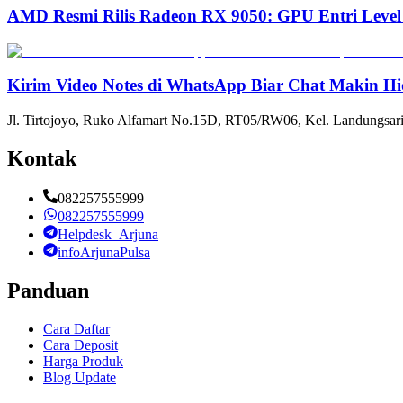
AMD Resmi Rilis Radeon RX 9050: GPU Entri Level
Kirim Video Notes di WhatsApp Biar Chat Makin Hi
Jl. Tirtojoyo, Ruko Alfamart No.15D, RT05/RW06, Kel. Landungsari
Kontak
082257555999
082257555999
Helpdesk_Arjuna
infoArjunaPulsa
Panduan
Cara Daftar
Cara Deposit
Harga Produk
Blog Update