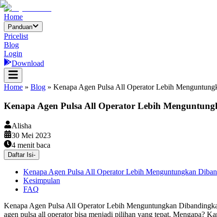
Home
Panduan
Pricelist
Blog
Login
Download
Home
»
Blog
»
Kenapa Agen Pulsa All Operator Lebih Menguntung
Kenapa Agen Pulsa All Operator Lebih Menguntung
Alisha
30 Mei 2023
4
menit baca
Daftar Isi
-
Kenapa Agen Pulsa All Operator Lebih Menguntungkan Diban
Kesimpulan
FAQ
Kenapa Agen Pulsa All Operator Lebih Menguntungkan Dibandingkan 
agen pulsa all operator bisa menjadi pilihan yang tepat. Mengapa? Ka