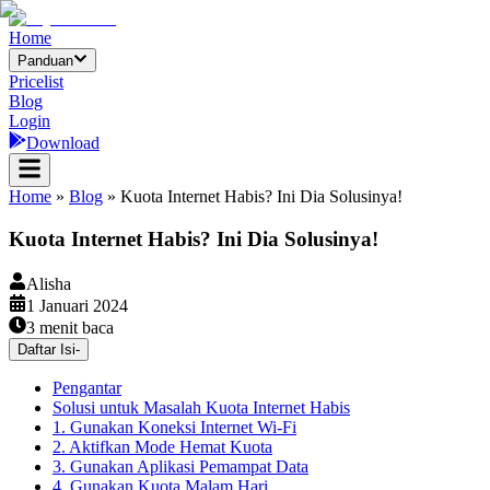
Home
Panduan
Pricelist
Blog
Login
Download
Home
»
Blog
»
Kuota Internet Habis? Ini Dia Solusinya!
Kuota Internet Habis? Ini Dia Solusinya!
Alisha
1 Januari 2024
3
menit baca
Daftar Isi
-
Pengantar
Solusi untuk Masalah Kuota Internet Habis
1. Gunakan Koneksi Internet Wi-Fi
2. Aktifkan Mode Hemat Kuota
3. Gunakan Aplikasi Pemampat Data
4. Gunakan Kuota Malam Hari