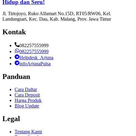
Hidup dan Seru!
Jl. Tirtojoyo, Ruko Alfamart No.15D, RT05/RW06, Kel.
Landungsari, Kec. Dau, Kab. Malang, Prov. Jawa Timur
Kontak
082257555999
082257555999
Helpdesk_Arjuna
infoArjunaPulsa
Panduan
Cara Daftar
Cara Deposit
Harga Produk
Blog Update
Legal
Tentang Kami