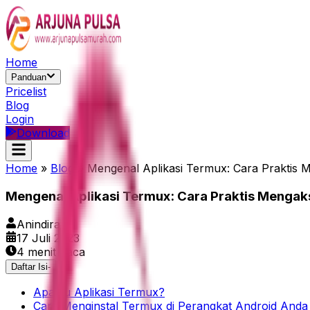
Home
Panduan
Pricelist
Blog
Login
Download
Home
»
Blog
»
Mengenal Aplikasi Termux: Cara Praktis 
Mengenal Aplikasi Termux: Cara Praktis Mengak
Anindira
17 Juli 2023
4
menit baca
Daftar Isi
-
Apa itu Aplikasi Termux?
Cara Menginstal Termux di Perangkat Android Anda