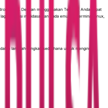
ndroid Anda. Dengan menggunakan Termux, Anda dapat
gi. Aplikasi ini didasarkan pada emulator terminal Linux,
adalah langkah-langkah sederhana untuk menginstal