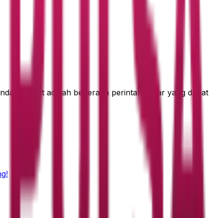
nda. Berikut adalah beberapa perintah dasar yang dapat
g!