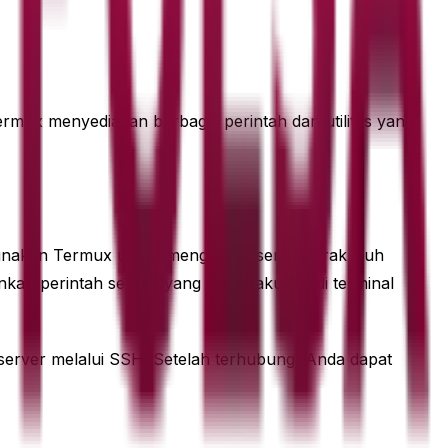
ermux menyediakan berbagai perintah dan utilitas yang
unakan Termux untuk mengakses server jarak jauh
kan perintah seperti yang Anda lakukan di terminal
erver melalui SSH. Setelah terhubung, Anda dapat