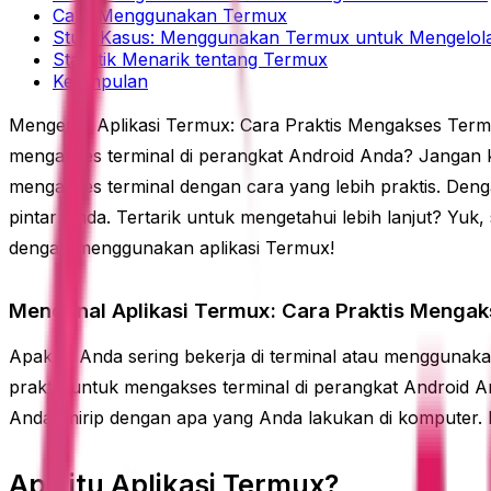
Cara Menggunakan Termux
Studi Kasus: Menggunakan Termux untuk Mengelol
Statistik Menarik tentang Termux
Kesimpulan
Mengenal Aplikasi Termux: Cara Praktis Mengakses Term
mengakses terminal di perangkat Android Anda? Jangan k
mengakses terminal dengan cara yang lebih praktis. Den
pintar Anda. Tertarik untuk mengetahui lebih lanjut? Yuk,
dengan menggunakan aplikasi Termux!
Mengenal Aplikasi Termux: Cara Praktis Mengak
Apakah Anda sering bekerja di terminal atau menggunak
praktis untuk mengakses terminal di perangkat Android 
Anda, mirip dengan apa yang Anda lakukan di komputer. M
Apa itu Aplikasi Termux?