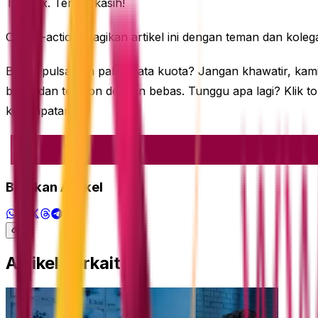
Termux. Terima kasih!
Call-to-action: Bagikan artikel ini dengan teman dan kol
Butuh pulsa dan paket data kuota? Jangan khawatir, kami 
batas dan telepon dengan bebas. Tunggu apa lagi? Klik
kesempatan ini!
Bagikan Artikel
Artikel Terkait