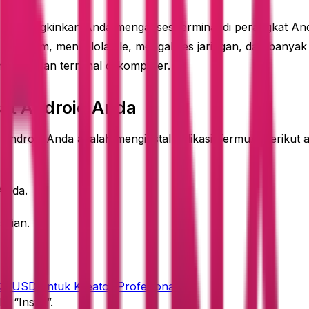
g memungkinkan Anda mengakses terminal di perangkat A
program, mengelola file, mengakses jaringan, dan banyak la
ggunakan terminal di komputer.
at Android Anda
Android Anda adalah menginstal aplikasi Termux. Berikut 
Anda.
arian.
2USD untuk Kreator Profesional
k “Instal”.