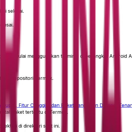
si selesai.
elesai.
ngsung mulai menggunakan terminal di perangkat Android A
 dan repositori Termux.
 Super, Fitur Canggih, dan Paket yang Bikin Dompet Tenan
nstal paket tertentu di Termux.
ektori di direktori saat ini.