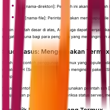
cd [nama-direktori]: Perintah ini akan berpindah 
rm [nama-file]: Perintah ini akan menghapus file
Selain perintah dasar di atas, Anda juga dapat menjalan
sangat berguna bagi para pengguna yang menginginkan ak
Studi Kasus: Menggunakan Termux 
Salah satu contoh penggunaan Termux yang populer ada
melalui SSH (Secure Shell). Dengan menginstal paket SS
komputer.
Sebagai contoh, Anda dapat menggunakan perintah ssh [
menjalankan perintah seperti memeriksa status server, m
Statistik Menarik tentang Termux