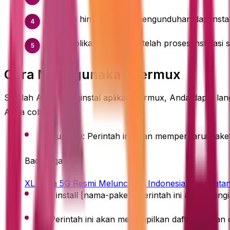
Tunggu hingga proses pengunduhan dan instala
Buka aplikasi Termux setelah proses instalasi s
Cara Menggunakan Termux
Setelah Anda menginstal aplikasi Termux, Anda dapat la
Anda coba:
pkg update: Perintah ini akan memperbarui paket
Baca juga
XL Ultra 5G Resmi Meluncur di Indonesia: Kecepatan
pkg install [nama-paket]: Perintah ini akan mengi
ls: Perintah ini akan menampilkan daftar file dan dir