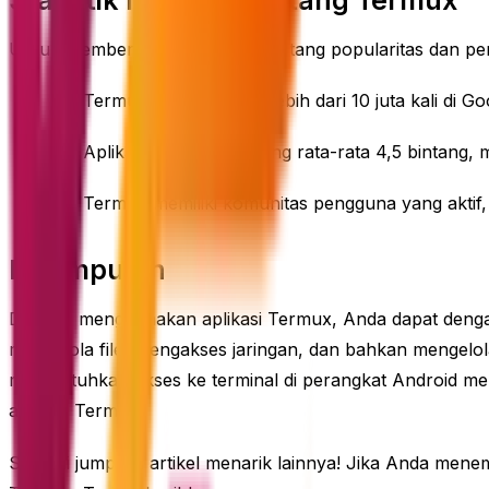
Untuk memberikan gambaran tentang popularitas dan peng
Termux telah diunduh lebih dari 10 juta kali di Go
Aplikasi ini memiliki rating rata-rata 4,5 binta
Termux memiliki komunitas pengguna yang aktif, 
Kesimpulan
Dengan menggunakan aplikasi Termux, Anda dapat dengan
mengelola file, mengakses jaringan, dan bahkan mengelola
membutuhkan akses ke terminal di perangkat Android mere
aplikasi Termux!
Sampai jumpa di artikel menarik lainnya! Jika Anda mene