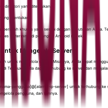
ke direktori yang ditentukan.
 yang ditentukan.
kan perintah khusus yang sesuai dengan kebutuhan Anda. T
ses ke terminal di perangkat Android mereka.
untuk Mengelola Server
lah untuk mengelola server. Misalnya, Anda dapat mengg
H di Termux, Anda dapat terhubung ke server dan menjalan
nama-pengguna]@[alamat-ip-server] untuk terhubung ke s
engelola pengguna, dan lainnya.