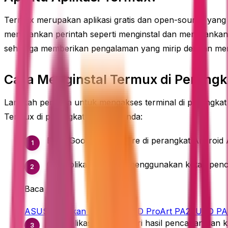
Termux merupakan aplikasi gratis dan open-source yan
menjalankan perintah seperti menginstal dan menjalankan 
sehingga memberikan pengalaman yang mirip dengan men
Cara Menginstal Termux di Perangk
Langkah pertama untuk mengakses terminal di perangkat 
Termux di perangkat Android Anda:
Buka Google Play Store di perangkat Android 
Cari aplikasi Termux menggunakan kotak penc
Baca juga
ASUS Hadirkan Monitor OLED ProArt PA27USD PA3
Pilih aplikasi Termux dari hasil pencarian dan kli