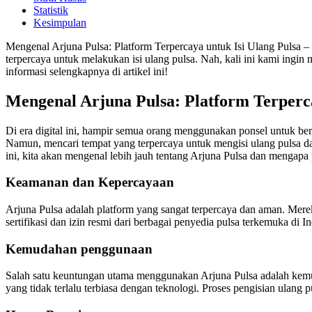
Statistik
Kesimpulan
Mengenal Arjuna Pulsa: Platform Terpercaya untuk Isi Ulang Pulsa –
terpercaya untuk melakukan isi ulang pulsa. Nah, kali ini kami ing
informasi selengkapnya di artikel ini!
Mengenal Arjuna Pulsa: Platform Terperca
Di era digital ini, hampir semua orang menggunakan ponsel untuk berk
Namun, mencari tempat yang terpercaya untuk mengisi ulang pulsa dap
ini, kita akan mengenal lebih jauh tentang Arjuna Pulsa dan mengapa 
Keamanan dan Kepercayaan
Arjuna Pulsa adalah platform yang sangat terpercaya dan aman. Merek
sertifikasi dan izin resmi dari berbagai penyedia pulsa terkemuka di 
Kemudahan penggunaan
Salah satu keuntungan utama menggunakan Arjuna Pulsa adalah kemu
yang tidak terlalu terbiasa dengan teknologi. Proses pengisian ulan