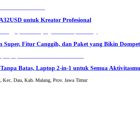
2USD untuk Kreator Profesional
n Super, Fitur Canggih, dan Paket yang Bikin Dompe
 Tanpa Batas, Laptop 2-in-1 untuk Semua Aktivitasm
, Kec. Dau, Kab. Malang, Prov. Jawa Timur