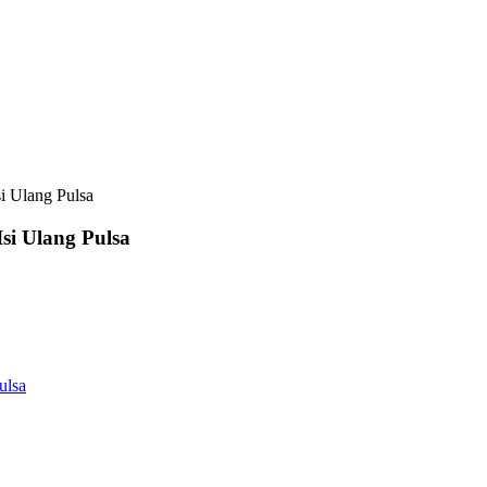
i Ulang Pulsa
si Ulang Pulsa
ulsa