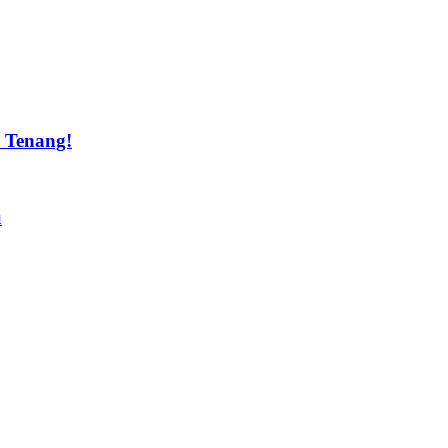
t Tenang!
u