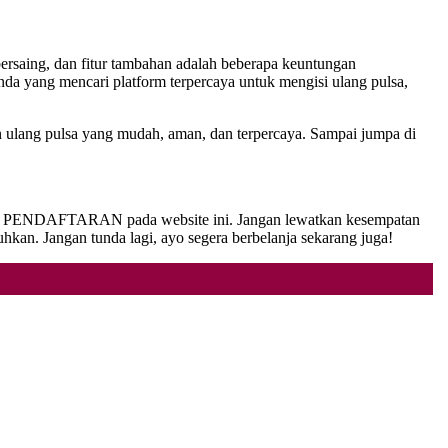
ersaing, dan fitur tambahan adalah beberapa keuntungan
nda yang mencari platform terpercaya untuk mengisi ulang pulsa,
 ulang pulsa yang mudah, aman, dan terpercaya. Sampai jumpa di
Menu PENDAFTARAN pada website ini. Jangan lewatkan kesempatan
n. Jangan tunda lagi, ayo segera berbelanja sekarang juga!