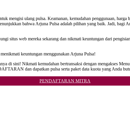
 untuk mengisi ulang pulsa. Keamanan, kemudahan penggunaan, harga b
enunjukkan bahwa Arjuna Pulsa adalah pilihan yang baik. Jadi, bagi A
gi situs web mereka sekarang dan nikmati keuntungan dari pengisian
at menikmati keuntungan menggunakan Arjuna Pulsa!
u hanya di sini! Nikmati kemudahan bertransaksi dengan mengakses 
FTARAN dan dapatkan pulsa serta paket data kuota yang Anda butuhka
PENDAFTARAN MITRA