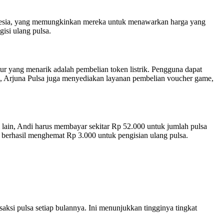
onesia, yang memungkinkan mereka untuk menawarkan harga yang
isi ulang pulsa.
tur yang menarik adalah pembelian token listrik. Pengguna dapat
tu, Arjuna Pulsa juga menyediakan layanan pembelian voucher game,
lain, Andi harus membayar sekitar Rp 52.000 untuk jumlah pulsa
erhasil menghemat Rp 3.000 untuk pengisian ulang pulsa.
nsaksi pulsa setiap bulannya. Ini menunjukkan tingginya tingkat