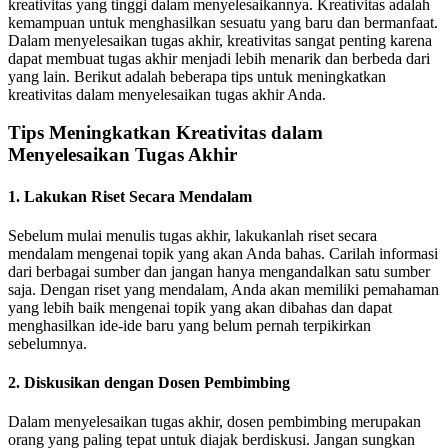
kreativitas yang tinggi dalam menyelesaikannya. Kreativitas adalah
kemampuan untuk menghasilkan sesuatu yang baru dan bermanfaat.
Dalam menyelesaikan tugas akhir, kreativitas sangat penting karena
dapat membuat tugas akhir menjadi lebih menarik dan berbeda dari
yang lain. Berikut adalah beberapa tips untuk meningkatkan
kreativitas dalam menyelesaikan tugas akhir Anda.
Tips Meningkatkan Kreativitas dalam
Menyelesaikan Tugas Akhir
1. Lakukan Riset Secara Mendalam
Sebelum mulai menulis tugas akhir, lakukanlah riset secara
mendalam mengenai topik yang akan Anda bahas. Carilah informasi
dari berbagai sumber dan jangan hanya mengandalkan satu sumber
saja. Dengan riset yang mendalam, Anda akan memiliki pemahaman
yang lebih baik mengenai topik yang akan dibahas dan dapat
menghasilkan ide-ide baru yang belum pernah terpikirkan
sebelumnya.
2. Diskusikan dengan Dosen Pembimbing
Dalam menyelesaikan tugas akhir, dosen pembimbing merupakan
orang yang paling tepat untuk diajak berdiskusi. Jangan sungkan