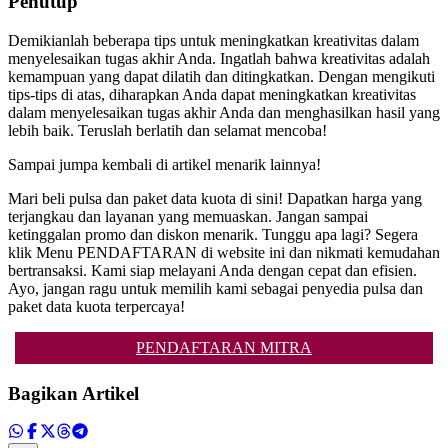
Penutup
Demikianlah beberapa tips untuk meningkatkan kreativitas dalam
menyelesaikan tugas akhir Anda. Ingatlah bahwa kreativitas adalah
kemampuan yang dapat dilatih dan ditingkatkan. Dengan mengikuti
tips-tips di atas, diharapkan Anda dapat meningkatkan kreativitas
dalam menyelesaikan tugas akhir Anda dan menghasilkan hasil yang
lebih baik. Teruslah berlatih dan selamat mencoba!
Sampai jumpa kembali di artikel menarik lainnya!
Mari beli pulsa dan paket data kuota di sini! Dapatkan harga yang
terjangkau dan layanan yang memuaskan. Jangan sampai
ketinggalan promo dan diskon menarik. Tunggu apa lagi? Segera
klik Menu PENDAFTARAN di website ini dan nikmati kemudahan
bertransaksi. Kami siap melayani Anda dengan cepat dan efisien.
Ayo, jangan ragu untuk memilih kami sebagai penyedia pulsa dan
paket data kuota terpercaya!
PENDAFTARAN MITRA
Bagikan Artikel