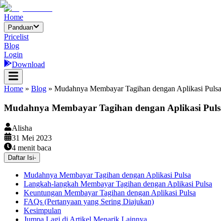
Home
Panduan
Pricelist
Blog
Login
Download
Home
»
Blog
»
Mudahnya Membayar Tagihan dengan Aplikasi Puls
Mudahnya Membayar Tagihan dengan Aplikasi Puls
Alisha
31 Mei 2023
4
menit baca
Daftar Isi
-
Mudahnya Membayar Tagihan dengan Aplikasi Pulsa
Langkah-langkah Membayar Tagihan dengan Aplikasi Pulsa
Keuntungan Membayar Tagihan dengan Aplikasi Pulsa
FAQs (Pertanyaan yang Sering Diajukan)
Kesimpulan
Jumpa Lagi di Artikel Menarik Lainnya