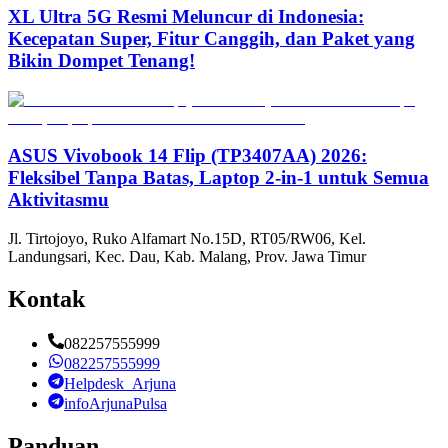
XL Ultra 5G Resmi Meluncur di Indonesia:
Kecepatan Super, Fitur Canggih, dan Paket yang
Bikin Dompet Tenang!
ASUS Vivobook 14 Flip (TP3407AA) 2026:
Fleksibel Tanpa Batas, Laptop 2-in-1 untuk Semua
Aktivitasmu
Jl. Tirtojoyo, Ruko Alfamart No.15D, RT05/RW06, Kel.
Landungsari, Kec. Dau, Kab. Malang, Prov. Jawa Timur
Kontak
082257555999
082257555999
Helpdesk_Arjuna
infoArjunaPulsa
Panduan