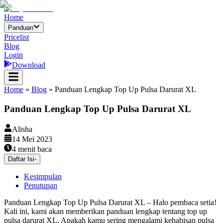
Home
Panduan
Pricelist
Blog
Login
Download
Home
»
Blog
»
Panduan Lengkap Top Up Pulsa Darurat XL
Panduan Lengkap Top Up Pulsa Darurat XL
Alisha
14 Mei 2023
4
menit baca
Daftar Isi
-
Kesimpulan
Penutupan
Panduan Lengkap Top Up Pulsa Darurat XL – Halo pembaca setia!
Kali ini, kami akan memberikan panduan lengkap tentang top up
pulsa darurat XL. Apakah kamu sering mengalami kehabisan pulsa