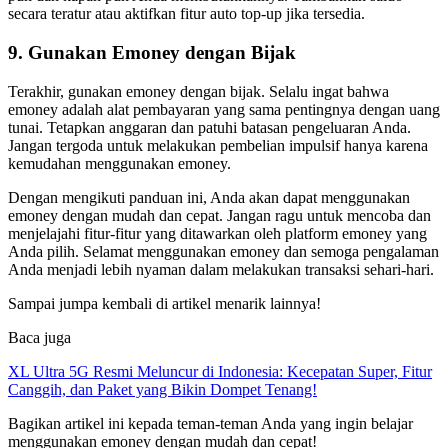
secara teratur atau aktifkan fitur auto top-up jika tersedia.
9. Gunakan Emoney dengan Bijak
Terakhir, gunakan emoney dengan bijak. Selalu ingat bahwa
emoney adalah alat pembayaran yang sama pentingnya dengan uang
tunai. Tetapkan anggaran dan patuhi batasan pengeluaran Anda.
Jangan tergoda untuk melakukan pembelian impulsif hanya karena
kemudahan menggunakan emoney.
Dengan mengikuti panduan ini, Anda akan dapat menggunakan
emoney dengan mudah dan cepat. Jangan ragu untuk mencoba dan
menjelajahi fitur-fitur yang ditawarkan oleh platform emoney yang
Anda pilih. Selamat menggunakan emoney dan semoga pengalaman
Anda menjadi lebih nyaman dalam melakukan transaksi sehari-hari.
Sampai jumpa kembali di artikel menarik lainnya!
Baca juga
XL Ultra 5G Resmi Meluncur di Indonesia: Kecepatan Super, Fitur
Canggih, dan Paket yang Bikin Dompet Tenang!
Bagikan artikel ini kepada teman-teman Anda yang ingin belajar
menggunakan emoney dengan mudah dan cepat!