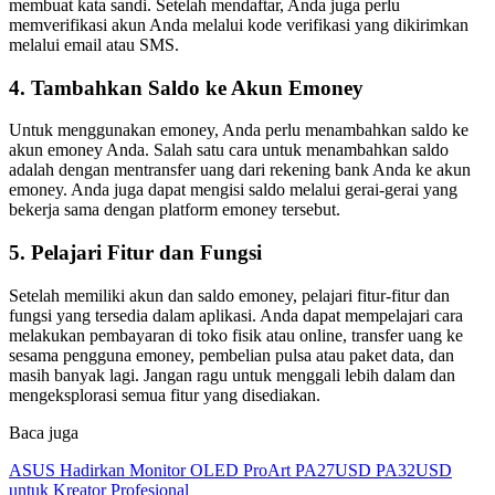
membuat kata sandi. Setelah mendaftar, Anda juga perlu
memverifikasi akun Anda melalui kode verifikasi yang dikirimkan
melalui email atau SMS.
4. Tambahkan Saldo ke Akun Emoney
Untuk menggunakan emoney, Anda perlu menambahkan saldo ke
akun emoney Anda. Salah satu cara untuk menambahkan saldo
adalah dengan mentransfer uang dari rekening bank Anda ke akun
emoney. Anda juga dapat mengisi saldo melalui gerai-gerai yang
bekerja sama dengan platform emoney tersebut.
5. Pelajari Fitur dan Fungsi
Setelah memiliki akun dan saldo emoney, pelajari fitur-fitur dan
fungsi yang tersedia dalam aplikasi. Anda dapat mempelajari cara
melakukan pembayaran di toko fisik atau online, transfer uang ke
sesama pengguna emoney, pembelian pulsa atau paket data, dan
masih banyak lagi. Jangan ragu untuk menggali lebih dalam dan
mengeksplorasi semua fitur yang disediakan.
Baca juga
ASUS Hadirkan Monitor OLED ProArt PA27USD PA32USD
untuk Kreator Profesional