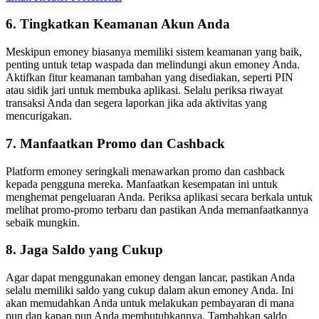
6. Tingkatkan Keamanan Akun Anda
Meskipun emoney biasanya memiliki sistem keamanan yang baik,
penting untuk tetap waspada dan melindungi akun emoney Anda.
Aktifkan fitur keamanan tambahan yang disediakan, seperti PIN
atau sidik jari untuk membuka aplikasi. Selalu periksa riwayat
transaksi Anda dan segera laporkan jika ada aktivitas yang
mencurigakan.
7. Manfaatkan Promo dan Cashback
Platform emoney seringkali menawarkan promo dan cashback
kepada pengguna mereka. Manfaatkan kesempatan ini untuk
menghemat pengeluaran Anda. Periksa aplikasi secara berkala untuk
melihat promo-promo terbaru dan pastikan Anda memanfaatkannya
sebaik mungkin.
8. Jaga Saldo yang Cukup
Agar dapat menggunakan emoney dengan lancar, pastikan Anda
selalu memiliki saldo yang cukup dalam akun emoney Anda. Ini
akan memudahkan Anda untuk melakukan pembayaran di mana
pun dan kapan pun Anda membutuhkannya. Tambahkan saldo