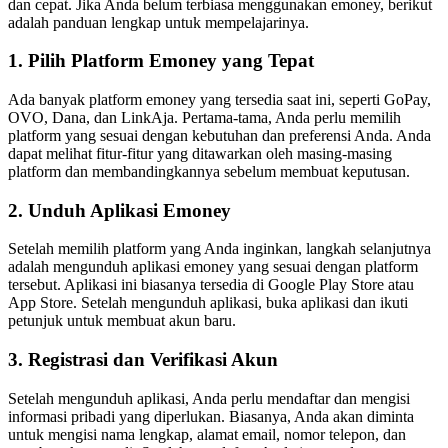
dan cepat. Jika Anda belum terbiasa menggunakan emoney, berikut
adalah panduan lengkap untuk mempelajarinya.
1. Pilih Platform Emoney yang Tepat
Ada banyak platform emoney yang tersedia saat ini, seperti GoPay,
OVO, Dana, dan LinkAja. Pertama-tama, Anda perlu memilih
platform yang sesuai dengan kebutuhan dan preferensi Anda. Anda
dapat melihat fitur-fitur yang ditawarkan oleh masing-masing
platform dan membandingkannya sebelum membuat keputusan.
2. Unduh Aplikasi Emoney
Setelah memilih platform yang Anda inginkan, langkah selanjutnya
adalah mengunduh aplikasi emoney yang sesuai dengan platform
tersebut. Aplikasi ini biasanya tersedia di Google Play Store atau
App Store. Setelah mengunduh aplikasi, buka aplikasi dan ikuti
petunjuk untuk membuat akun baru.
3. Registrasi dan Verifikasi Akun
Setelah mengunduh aplikasi, Anda perlu mendaftar dan mengisi
informasi pribadi yang diperlukan. Biasanya, Anda akan diminta
untuk mengisi nama lengkap, alamat email, nomor telepon, dan