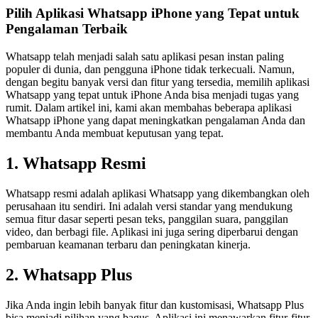
Pilih Aplikasi Whatsapp iPhone yang Tepat untuk
Pengalaman Terbaik
Whatsapp telah menjadi salah satu aplikasi pesan instan paling
populer di dunia, dan pengguna iPhone tidak terkecuali. Namun,
dengan begitu banyak versi dan fitur yang tersedia, memilih aplikasi
Whatsapp yang tepat untuk iPhone Anda bisa menjadi tugas yang
rumit. Dalam artikel ini, kami akan membahas beberapa aplikasi
Whatsapp iPhone yang dapat meningkatkan pengalaman Anda dan
membantu Anda membuat keputusan yang tepat.
1. Whatsapp Resmi
Whatsapp resmi adalah aplikasi Whatsapp yang dikembangkan oleh
perusahaan itu sendiri. Ini adalah versi standar yang mendukung
semua fitur dasar seperti pesan teks, panggilan suara, panggilan
video, dan berbagi file. Aplikasi ini juga sering diperbarui dengan
pembaruan keamanan terbaru dan peningkatan kinerja.
2. Whatsapp Plus
Jika Anda ingin lebih banyak fitur dan kustomisasi, Whatsapp Plus
bisa menjadi pilihan yang bagus. Aplikasi ini menawarkan fitur-fitur