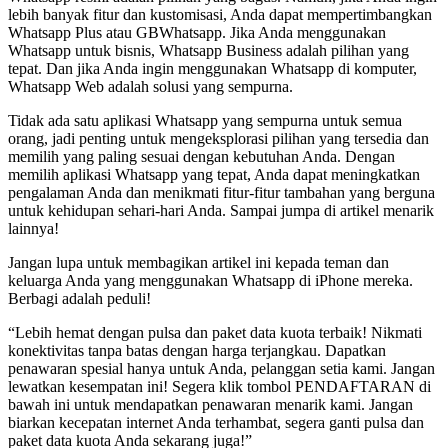
lebih banyak fitur dan kustomisasi, Anda dapat mempertimbangkan
Whatsapp Plus atau GBWhatsapp. Jika Anda menggunakan
Whatsapp untuk bisnis, Whatsapp Business adalah pilihan yang
tepat. Dan jika Anda ingin menggunakan Whatsapp di komputer,
Whatsapp Web adalah solusi yang sempurna.
Tidak ada satu aplikasi Whatsapp yang sempurna untuk semua
orang, jadi penting untuk mengeksplorasi pilihan yang tersedia dan
memilih yang paling sesuai dengan kebutuhan Anda. Dengan
memilih aplikasi Whatsapp yang tepat, Anda dapat meningkatkan
pengalaman Anda dan menikmati fitur-fitur tambahan yang berguna
untuk kehidupan sehari-hari Anda. Sampai jumpa di artikel menarik
lainnya!
Jangan lupa untuk membagikan artikel ini kepada teman dan
keluarga Anda yang menggunakan Whatsapp di iPhone mereka.
Berbagi adalah peduli!
“Lebih hemat dengan pulsa dan paket data kuota terbaik! Nikmati
konektivitas tanpa batas dengan harga terjangkau. Dapatkan
penawaran spesial hanya untuk Anda, pelanggan setia kami. Jangan
lewatkan kesempatan ini! Segera klik tombol PENDAFTARAN di
bawah ini untuk mendapatkan penawaran menarik kami. Jangan
biarkan kecepatan internet Anda terhambat, segera ganti pulsa dan
paket data kuota Anda sekarang juga!”