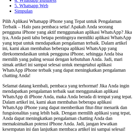
4. Whatsapp Business
5. Whatsapp Web
Simpulan
Pilih Aplikasi Whatsapp iPhone yang Tepat untuk Pengalaman
Terbaik – Halo para pembaca setia! Apakah Anda seorang
pengguna iPhone yang aktif menggunakan aplikasi WhatsApp? Jika
iya, Anda pasti tahu betapa pentingnya memiliki aplikasi WhatsApp
yang tepat untuk mendapatkan pengalaman terbaik. Dalam artikel
ini, kami akan membahas beberapa aplikasi WhatsApp yang
direkomendasikan untuk pengguna iPhone, sehingga Anda bisa
memilih yang paling sesuai dengan kebutuhan Anda. Jadi, mari
simak artikel ini sampai selesai untuk mengetahui aplikasi
WhatsApp iPhone terbaik yang dapat meningkatkan pengalaman
chatting Anda!
Selamat datang kembali, pembaca yang terhormat! Jika Anda ingin
mendapatkan pengalaman terbaik saat menggunakan aplikasi
WhatsApp di iPhone Anda, maka Anda berada di tempat yang tepat.
Dalam artikel ini, kami akan membahas beberapa aplikasi
WhatsApp iPhone yang dapat memberikan fitur-fitur menarik dan
fungsionalitas yang lebih baik. Dengan memilih aplikasi yang tepat,
Anda dapat meningkatkan pengalaman chatting Anda dan
memaksimalkan potensi iPhone Anda. Jadi, jangan lewatkan
kesempatan ini dan lanjutkan membaca artikel ini sampai selesai!