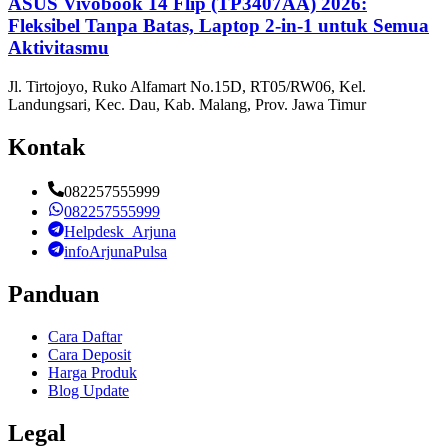
ASUS Vivobook 14 Flip (TP3407AA) 2026:
Fleksibel Tanpa Batas, Laptop 2-in-1 untuk Semua
Aktivitasmu
Jl. Tirtojoyo, Ruko Alfamart No.15D, RT05/RW06, Kel.
Landungsari, Kec. Dau, Kab. Malang, Prov. Jawa Timur
Kontak
082257555999
082257555999
Helpdesk_Arjuna
infoArjunaPulsa
Panduan
Cara Daftar
Cara Deposit
Harga Produk
Blog Update
Legal