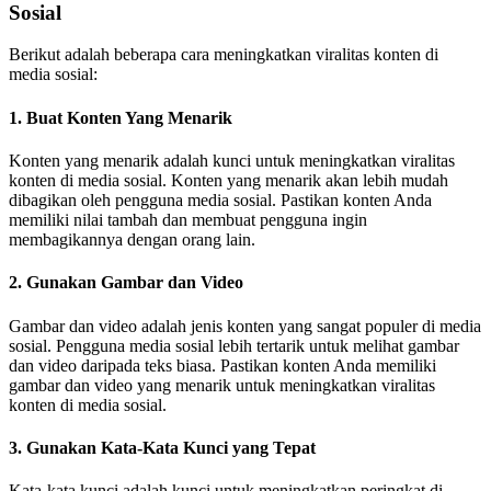
Sosial
Berikut adalah beberapa cara meningkatkan viralitas konten di
media sosial:
1. Buat Konten Yang Menarik
Konten yang menarik adalah kunci untuk meningkatkan viralitas
konten di media sosial. Konten yang menarik akan lebih mudah
dibagikan oleh pengguna media sosial. Pastikan konten Anda
memiliki nilai tambah dan membuat pengguna ingin
membagikannya dengan orang lain.
2. Gunakan Gambar dan Video
Gambar dan video adalah jenis konten yang sangat populer di media
sosial. Pengguna media sosial lebih tertarik untuk melihat gambar
dan video daripada teks biasa. Pastikan konten Anda memiliki
gambar dan video yang menarik untuk meningkatkan viralitas
konten di media sosial.
3. Gunakan Kata-Kata Kunci yang Tepat
Kata-kata kunci adalah kunci untuk meningkatkan peringkat di