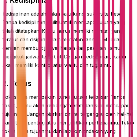
1. Kedisiplinan
Kedisiplinan adalah salah satu kunci sukses terbesar.
Tanpa kedisiplinan, sulit untuk mencapai tujuan yang
telah ditetapkan. Kamu harus memiliki rutinitas yang
teratur dan disiplin dalam menjalankannya. Mulailah
dengan membuat jadwal harian dan pastikan kamu
mengikuti jadwal tersebut. Dengan kedisiplinan, kamu
akan memiliki kontrol atas waktu dan tugasmu.
2. Fokus
Fokus juga merupakan kunci sukses terbesar. Tanpa
fokus, kamu akan kehilangan arah dan sulit mencapai
tujuanmu. Jangan biarkan dirimu terganggu oleh hal-hal
yang tidak penting atau mengalihkan perhatianmu. Tetap
fokus pada tujuanmu dan lakukan tindakan yang