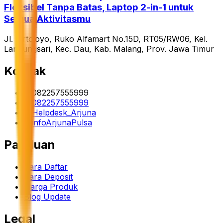
Fleksibel Tanpa Batas, Laptop 2-in-1 untuk
Semua Aktivitasmu
Jl. Tirtojoyo, Ruko Alfamart No.15D, RT05/RW06, Kel.
Landungsari, Kec. Dau, Kab. Malang, Prov. Jawa Timur
Kontak
082257555999
082257555999
Helpdesk_Arjuna
infoArjunaPulsa
Panduan
Cara Daftar
Cara Deposit
Harga Produk
Blog Update
Legal