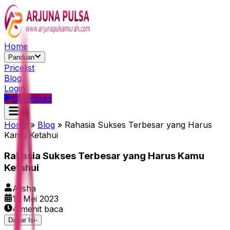
Home
Panduan
Pricelist
Blog
Login
Download
Home
»
Blog
»
Rahasia Sukses Terbesar yang Harus
Kamu Ketahui
Rahasia Sukses Terbesar yang Harus Kamu
Ketahui
Alisha
12 Mei 2023
4
menit baca
Daftar Isi
-