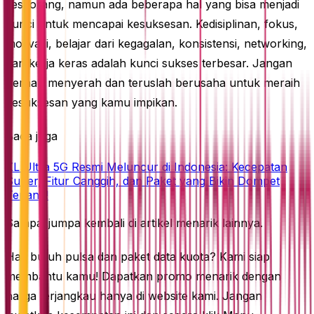
seseorang, namun ada beberapa hal yang bisa menjadi
kunci untuk mencapai kesuksesan. Kedisiplinan, fokus,
motivasi, belajar dari kegagalan, konsistensi, networking,
dan kerja keras adalah kunci sukses terbesar. Jangan
pernah menyerah dan teruslah berusaha untuk meraih
kesuksesan yang kamu impikan.
Baca juga
XL Ultra 5G Resmi Meluncur di Indonesia: Kecepatan
Super, Fitur Canggih, dan Paket yang Bikin Dompet
Tenang!
Sampai jumpa kembali di artikel menarik lainnya.
Hai, butuh pulsa dan paket data kuota? Kami siap
membantu kamu! Dapatkan promo menarik dengan
harga terjangkau hanya di website kami. Jangan