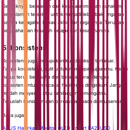
Sebaliknya, belajarlah dari kegagalanmu dan gunakan
pengalaman tersebut untuk menjadi lebih baik. Ingatlah
bahwa kegagalan bukan akhir dari segalanya. Teruslah
berusaha dan teruslah belajar dari kesalahanmu.
5. Konsistensi
Konsistensi juga merupakan kunci sukses terbesar.
Tanpa konsistensi, sulit untuk mencapai tujuanmu. Kamu
harus terus berusaha dan bekerja keras dengan
konsisten untuk mencapai hasil yang diinginkan. Jangan
mudah menyerah atau kehilangan semangatmu.
Teruslah konsisten dan percayalah pada dirimu sendiri.
Baca juga
ASUS Hadirkan Monitor OLED ProArt PA27USD