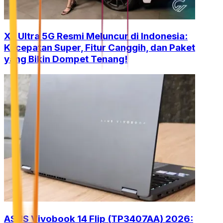
XL Ultra 5G Resmi Meluncur di Indonesia:
Kecepatan Super, Fitur Canggih, dan Paket
yang Bikin Dompet Tenang!
ASUS Vivobook 14 Flip (TP3407AA) 2026: