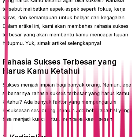
yang harus kamu ketahui agar bisa sukses? Rahasia
tersebut melibatkan aspek-aspek seperti fokus, kerja
keras, dan kemampuan untuk belajar dari kegagalan.
Dalam artikel ini, kami akan membahas rahasia sukses
terbesar yang akan membantu kamu mencapai tujuan
hidupmu. Yuk, simak artikel selengkapnya!
Rahasia Sukses Terbesar yang
Harus Kamu Ketahui
Sukses menjadi impian bagi banyak orang. Namun, apa
sebenarnya rahasia sukses terbesar yang harus kamu
ketahui? Ada banyak faktor yang mempengaruhi
kesuksesan seseorang, namun ada beberapa hal yang
bisa menjadi kunci untuk mencapai kesuksesan.