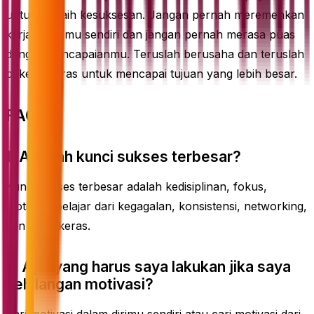
untuk meraih kesuksesan. Jangan pernah meremehkan
kerja kerasmu sendiri dan jangan pernah merasa puas
dengan pencapaianmu. Teruslah berusaha dan teruslah
bekerja keras untuk mencapai tujuan yang lebih besar.
FAQ
1. Apakah kunci sukses terbesar?
Kunci sukses terbesar adalah kedisiplinan, fokus,
motivasi, belajar dari kegagalan, konsistensi, networking,
dan kerja keras.
2. Apa yang harus saya lakukan jika saya
kehilangan motivasi?
Cari motivasi dalam dirimu sendiri atau cari motivasi dari