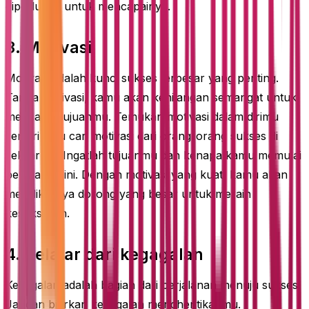
diperlukan untuk mencapainya.
3. Motivasi
Motivasi adalah kunci sukses terbesar yang penting.
Tanpa motivasi, kamu akan kehilangan semangat untuk
mencapai tujuanmu. Temukan motivasi dalam dirimu
sendiri atau cari motivasi dari orang-orang sukses di
sekitarmu. Ingatlah tujuanmu dan kenapa kamu memulai
perjalanan ini. Dengan motivasi yang kuat, kamu akan
memiliki daya dorong yang besar untuk meraih
kesuksesan.
4. Belajar dari kegagalan
Kegagalan adalah bagian dari perjalanan menuju sukses.
Jangan biarkan kegagalan menghentikanmu.