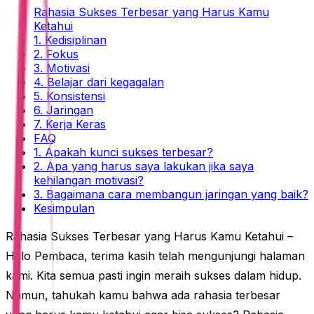
Rahasia Sukses Terbesar yang Harus Kamu
Ketahui
1. Kedisiplinan
2. Fokus
3. Motivasi
4. Belajar dari kegagalan
5. Konsistensi
6. Jaringan
7. Kerja Keras
FAQ
1. Apakah kunci sukses terbesar?
2. Apa yang harus saya lakukan jika saya
kehilangan motivasi?
3. Bagaimana cara membangun jaringan yang baik?
Kesimpulan
Rahasia Sukses Terbesar yang Harus Kamu Ketahui –
Halo Pembaca, terima kasih telah mengunjungi halaman
kami. Kita semua pasti ingin meraih sukses dalam hidup.
Namun, tahukah kamu bahwa ada rahasia terbesar