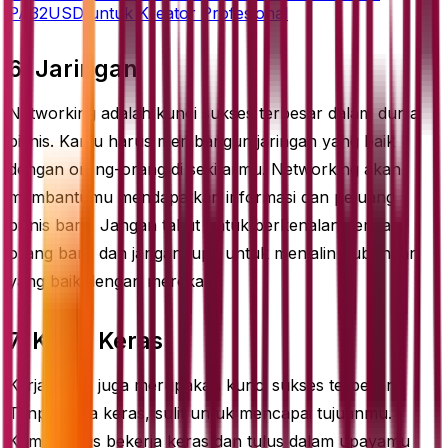
PA32USD untuk Kreator Profesional
6. Jaringan
Networking adalah kunci sukses terbesar dalam dunia
bisnis. Kamu harus membangun jaringan yang baik
dengan orang-orang di sekitarmu. Networking akan
membantumu mendapatkan informasi dan peluang
bisnis baru. Jangan takut untuk berkenalan dengan
orang baru dan jangan lupa untuk menjalin hubungan
yang baik dengan mereka.
7. Kerja Keras
Kerja keras juga merupakan kunci sukses terbesar.
Tanpa kerja keras, sulit untuk mencapai tujuanmu.
Kamu harus bekerja keras dan tulus dalam upayamu