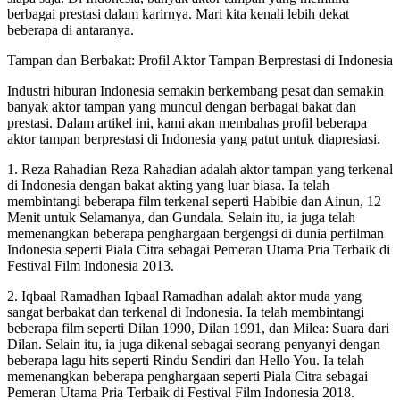
berbagai prestasi dalam karirnya. Mari kita kenali lebih dekat
beberapa di antaranya.
Tampan dan Berbakat: Profil Aktor Tampan Berprestasi di Indonesia
Industri hiburan Indonesia semakin berkembang pesat dan semakin
banyak aktor tampan yang muncul dengan berbagai bakat dan
prestasi. Dalam artikel ini, kami akan membahas profil beberapa
aktor tampan berprestasi di Indonesia yang patut untuk diapresiasi.
1. Reza Rahadian Reza Rahadian adalah aktor tampan yang terkenal
di Indonesia dengan bakat akting yang luar biasa. Ia telah
membintangi beberapa film terkenal seperti Habibie dan Ainun, 12
Menit untuk Selamanya, dan Gundala. Selain itu, ia juga telah
memenangkan beberapa penghargaan bergengsi di dunia perfilman
Indonesia seperti Piala Citra sebagai Pemeran Utama Pria Terbaik di
Festival Film Indonesia 2013.
2. Iqbaal Ramadhan Iqbaal Ramadhan adalah aktor muda yang
sangat berbakat dan terkenal di Indonesia. Ia telah membintangi
beberapa film seperti Dilan 1990, Dilan 1991, dan Milea: Suara dari
Dilan. Selain itu, ia juga dikenal sebagai seorang penyanyi dengan
beberapa lagu hits seperti Rindu Sendiri dan Hello You. Ia telah
memenangkan beberapa penghargaan seperti Piala Citra sebagai
Pemeran Utama Pria Terbaik di Festival Film Indonesia 2018.