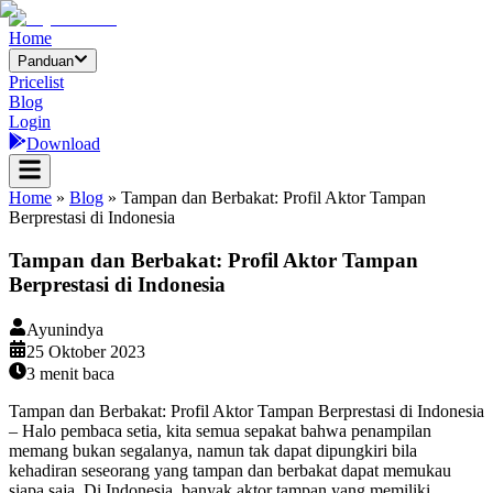
Home
Panduan
Pricelist
Blog
Login
Download
Home
»
Blog
»
Tampan dan Berbakat: Profil Aktor Tampan
Berprestasi di Indonesia
Tampan dan Berbakat: Profil Aktor Tampan
Berprestasi di Indonesia
Ayunindya
25 Oktober 2023
3
menit baca
Tampan dan Berbakat: Profil Aktor Tampan Berprestasi di Indonesia
– Halo pembaca setia, kita semua sepakat bahwa penampilan
memang bukan segalanya, namun tak dapat dipungkiri bila
kehadiran seseorang yang tampan dan berbakat dapat memukau
siapa saja. Di Indonesia, banyak aktor tampan yang memiliki