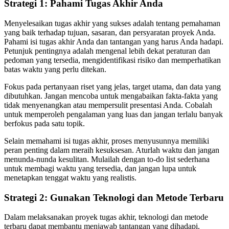
Strategi 1: Pahami Tugas Akhir Anda
Menyelesaikan tugas akhir yang sukses adalah tentang pemahaman
yang baik terhadap tujuan, sasaran, dan persyaratan proyek Anda.
Pahami isi tugas akhir Anda dan tantangan yang harus Anda hadapi.
Petunjuk pentingnya adalah mengenal lebih dekat peraturan dan
pedoman yang tersedia, mengidentifikasi risiko dan memperhatikan
batas waktu yang perlu ditekan.
Fokus pada pertanyaan riset yang jelas, target utama, dan data yang
dibutuhkan. Jangan mencoba untuk mengabaikan fakta-fakta yang
tidak menyenangkan atau mempersulit presentasi Anda. Cobalah
untuk memperoleh pengalaman yang luas dan jangan terlalu banyak
berfokus pada satu topik.
Selain memahami isi tugas akhir, proses menyusunnya memiliki
peran penting dalam meraih kesuksesan. Aturlah waktu dan jangan
menunda-nunda kesulitan. Mulailah dengan to-do list sederhana
untuk membagi waktu yang tersedia, dan jangan lupa untuk
menetapkan tenggat waktu yang realistis.
Strategi 2: Gunakan Teknologi dan Metode Terbaru
Dalam melaksanakan proyek tugas akhir, teknologi dan metode
terbaru dapat membantu menjawab tantangan yang dihadapi.