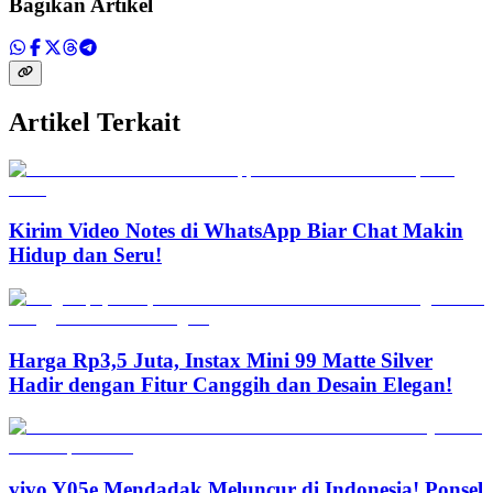
Bagikan Artikel
Artikel Terkait
Kirim Video Notes di WhatsApp Biar Chat Makin
Hidup dan Seru!
Harga Rp3,5 Juta, Instax Mini 99 Matte Silver
Hadir dengan Fitur Canggih dan Desain Elegan!
vivo Y05e Mendadak Meluncur di Indonesia! Ponsel