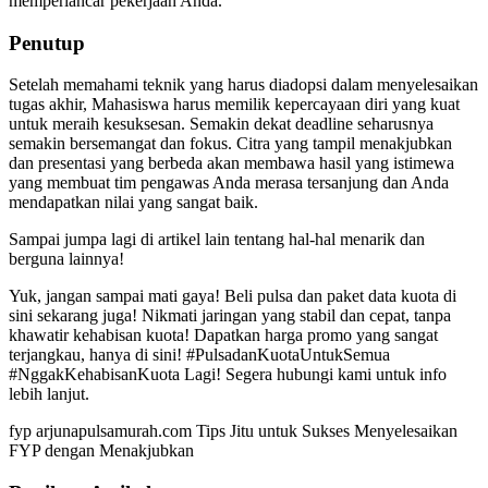
memperlancar pekerjaan Anda.
Penutup
Setelah memahami teknik yang harus diadopsi dalam menyelesaikan
tugas akhir, Mahasiswa harus memilik kepercayaan diri yang kuat
untuk meraih kesuksesan. Semakin dekat deadline seharusnya
semakin bersemangat dan fokus. Citra yang tampil menakjubkan
dan presentasi yang berbeda akan membawa hasil yang istimewa
yang membuat tim pengawas Anda merasa tersanjung dan Anda
mendapatkan nilai yang sangat baik.
Sampai jumpa lagi di artikel lain tentang hal-hal menarik dan
berguna lainnya!
Yuk, jangan sampai mati gaya! Beli pulsa dan paket data kuota di
sini sekarang juga! Nikmati jaringan yang stabil dan cepat, tanpa
khawatir kehabisan kuota! Dapatkan harga promo yang sangat
terjangkau, hanya di sini! #PulsadanKuotaUntukSemua
#NggakKehabisanKuota Lagi! Segera hubungi kami untuk info
lebih lanjut.
fyp arjunapulsamurah.com Tips Jitu untuk Sukses Menyelesaikan
FYP dengan Menakjubkan