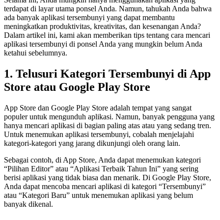
terdapat di layar utama ponsel Anda. Namun, tahukah Anda bahwa
ada banyak aplikasi tersembunyi yang dapat membantu
meningkatkan produktivitas, kreativitas, dan kesenangan Anda?
Dalam artikel ini, kami akan memberikan tips tentang cara mencari
aplikasi tersembunyi di ponsel Anda yang mungkin belum Anda
ketahui sebelumnya.
1. Telusuri Kategori Tersembunyi di App
Store atau Google Play Store
App Store dan Google Play Store adalah tempat yang sangat
populer untuk mengunduh aplikasi. Namun, banyak pengguna yang
hanya mencari aplikasi di bagian paling atas atau yang sedang tren.
Untuk menemukan aplikasi tersembunyi, cobalah menjelajahi
kategori-kategori yang jarang dikunjungi oleh orang lain.
Sebagai contoh, di App Store, Anda dapat menemukan kategori
“Pilihan Editor” atau “Aplikasi Terbaik Tahun Ini” yang sering
berisi aplikasi yang tidak biasa dan menarik. Di Google Play Store,
Anda dapat mencoba mencari aplikasi di kategori “Tersembunyi”
atau “Kategori Baru” untuk menemukan aplikasi yang belum
banyak dikenal.