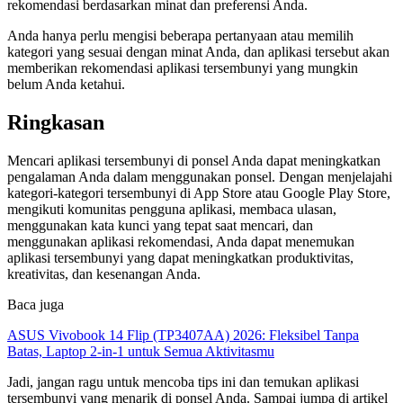
rekomendasi berdasarkan minat dan preferensi Anda.
Anda hanya perlu mengisi beberapa pertanyaan atau memilih
kategori yang sesuai dengan minat Anda, dan aplikasi tersebut akan
memberikan rekomendasi aplikasi tersembunyi yang mungkin
belum Anda ketahui.
Ringkasan
Mencari aplikasi tersembunyi di ponsel Anda dapat meningkatkan
pengalaman Anda dalam menggunakan ponsel. Dengan menjelajahi
kategori-kategori tersembunyi di App Store atau Google Play Store,
mengikuti komunitas pengguna aplikasi, membaca ulasan,
menggunakan kata kunci yang tepat saat mencari, dan
menggunakan aplikasi rekomendasi, Anda dapat menemukan
aplikasi tersembunyi yang dapat meningkatkan produktivitas,
kreativitas, dan kesenangan Anda.
Baca juga
ASUS Vivobook 14 Flip (TP3407AA) 2026: Fleksibel Tanpa
Batas, Laptop 2-in-1 untuk Semua Aktivitasmu
Jadi, jangan ragu untuk mencoba tips ini dan temukan aplikasi
tersembunyi yang menarik di ponsel Anda. Sampai jumpa di artikel