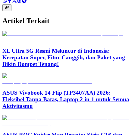
Artikel Terkait
XL Ultra 5G Resmi Meluncur di Indonesia:
Kecepatan Super, Fitur Canggih, dan Paket yang
Bikin Dompet Tenang!
ASUS Vivobook 14 Flip (TP3407AA) 2026:
Fleksibel Tanpa Batas, Laptop 2-in-1 untuk Semua
Aktivitasmu
ASUS ROG Spider-Man Bersatu: Strix G16 dan