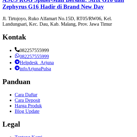
Zephyrus G16 Hadir di Brand New Day
Jl. Tirtojoyo, Ruko Alfamart No.15D, RT05/RW06, Kel.
Landungsari, Kec. Dau, Kab. Malang, Prov. Jawa Timur
Kontak
082257555999
082257555999
Helpdesk_Arjuna
infoArjunaPulsa
Panduan
Cara Daftar
Cara Deposit
Harga Produk
Blog Update
Legal