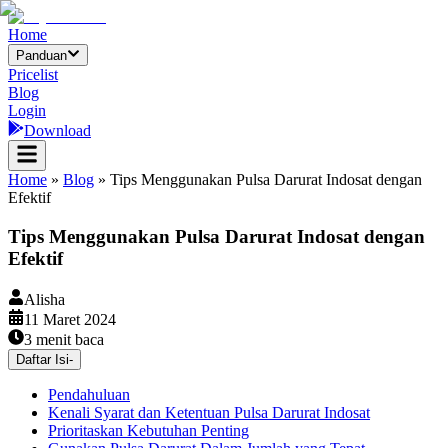
Home
Panduan
Pricelist
Blog
Login
Download
Home
»
Blog
»
Tips Menggunakan Pulsa Darurat Indosat dengan
Efektif
Tips Menggunakan Pulsa Darurat Indosat dengan
Efektif
Alisha
11 Maret 2024
3
menit baca
Daftar Isi
-
Pendahuluan
Kenali Syarat dan Ketentuan Pulsa Darurat Indosat
Prioritaskan Kebutuhan Penting