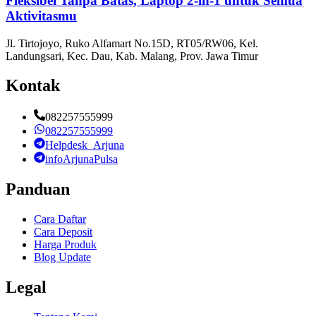
Fleksibel Tanpa Batas, Laptop 2-in-1 untuk Semua
Aktivitasmu
Jl. Tirtojoyo, Ruko Alfamart No.15D, RT05/RW06, Kel.
Landungsari, Kec. Dau, Kab. Malang, Prov. Jawa Timur
Kontak
082257555999
082257555999
Helpdesk_Arjuna
infoArjunaPulsa
Panduan
Cara Daftar
Cara Deposit
Harga Produk
Blog Update
Legal