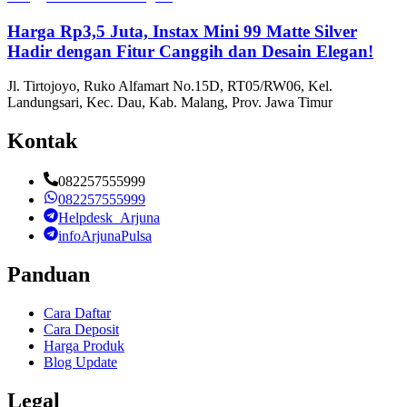
Harga Rp3,5 Juta, Instax Mini 99 Matte Silver
Hadir dengan Fitur Canggih dan Desain Elegan!
Jl. Tirtojoyo, Ruko Alfamart No.15D, RT05/RW06, Kel.
Landungsari, Kec. Dau, Kab. Malang, Prov. Jawa Timur
Kontak
082257555999
082257555999
Helpdesk_Arjuna
infoArjunaPulsa
Panduan
Cara Daftar
Cara Deposit
Harga Produk
Blog Update
Legal