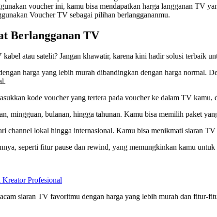
unakan voucher ini, kamu bisa mendapatkan harga langganan TV yang 
nggunakan Voucher TV sebagai pilihan berlanggananmu.
mat Berlangganan TV
bel atau satelit? Jangan khawatir, karena kini hadir solusi terbaik 
 dengan harga yang lebih murah dibandingkan dengan harga normal.
l.
kkan kode voucher yang tertera pada voucher ke dalam TV kamu, da
arian, mingguan, bulanan, hingga tahunan. Kamu bisa memilih paket y
i channel lokal hingga internasional. Kamu bisa menikmati siaran T
lainnya, seperti fitur pause dan rewind, yang memungkinkan kamu unt
eator Profesional
 siaran TV favoritmu dengan harga yang lebih murah dan fitur-fitur 