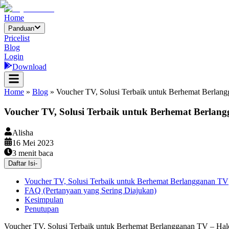
Home
Panduan
Pricelist
Blog
Login
Download
Home
»
Blog
»
Voucher TV, Solusi Terbaik untuk Berhemat Berlan
Voucher TV, Solusi Terbaik untuk Berhemat Berlan
Alisha
16 Mei 2023
3
menit baca
Daftar Isi
-
Voucher TV, Solusi Terbaik untuk Berhemat Berlangganan TV
FAQ (Pertanyaan yang Sering Diajukan)
Kesimpulan
Penutupan
Voucher TV, Solusi Terbaik untuk Berhemat Berlangganan TV – Halo