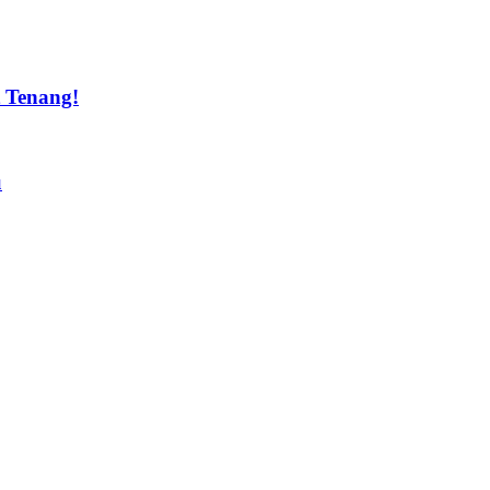
t Tenang!
u