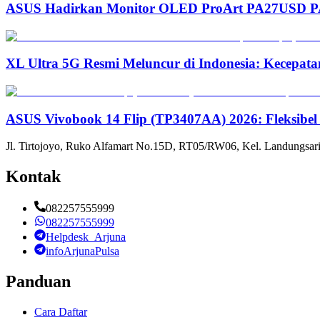
ASUS Hadirkan Monitor OLED ProArt PA27USD PA3
XL Ultra 5G Resmi Meluncur di Indonesia: Kecepata
ASUS Vivobook 14 Flip (TP3407AA) 2026: Fleksibel
Jl. Tirtojoyo, Ruko Alfamart No.15D, RT05/RW06, Kel. Landungsari
Kontak
082257555999
082257555999
Helpdesk_Arjuna
infoArjunaPulsa
Panduan
Cara Daftar